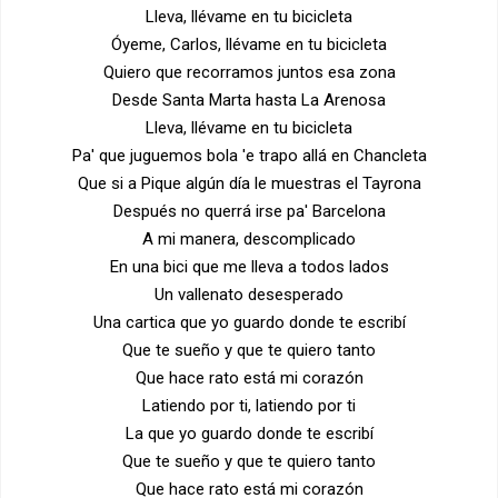
Lleva, llévame en tu bicicleta
Óyeme, Carlos, llévame en tu bicicleta
Quiero que recorramos juntos esa zona
Desde Santa Marta hasta La Arenosa
Lleva, llévame en tu bicicleta
Pa' que juguemos bola 'e trapo allá en Chancleta
Que si a Pique algún día le muestras el Tayrona
Después no querrá irse pa' Barcelona
A mi manera, descomplicado
En una bici que me lleva a todos lados
Un vallenato desesperado
Una cartica que yo guardo donde te escribí
Que te sueño y que te quiero tanto
Que hace rato está mi corazón
Latiendo por ti, latiendo por ti
La que yo guardo donde te escribí
Que te sueño y que te quiero tanto
Que hace rato está mi corazón