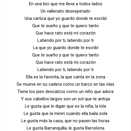
En una bici que me lleva a todos lados
Un vallenato desesperado
Una cartica que yo guardo donde te escribí
Que te sueño y que te quiero tanto
Que hace rato está mi corazón
Latiendo por ti, latiendo por ti
La que yo guardo donde te escribí
Que te sueño y que te quiero tanto
Que hace rato está mi corazón
Latiendo por ti, latiendo por ti
Ella es la favorita, la que canta en la zona
Se mueve en su cadera como un barco en las olas
Tiene los pies descalzos como un niño que adora
Y sus cabellos largos son un sol que te antoja
Le gusta que le digan que es la niña, la lola
Le gusta que la miren cuando ella baila sola
Le gusta más la casa, que no pasen las horas
Le gusta Barranquilla, le gusta Barcelona