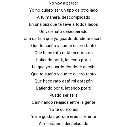
No voy a perder
Yo no quiero ser un tipo de otro lado
A tu manera, descomplicado
En una bici que te lleve a todos lados
Un vallenato desesperado
Una cartica que yo guardo donde te escribí
Que te sueño y que te quiero tanto
Que hace rato está mi corazón
Latiendo por ti, latiendo por ti
La que yo guardo donde te escribí
Que te sueño y que te quiero tanto
Que hace rato está mi corazón
Latiendo por ti, latiendo por ti
Puedo ser feliz
Caminando relajada entre la gente
Yo te quiero así
Y me gustas porque eres diferente
A mi manera, despelucado