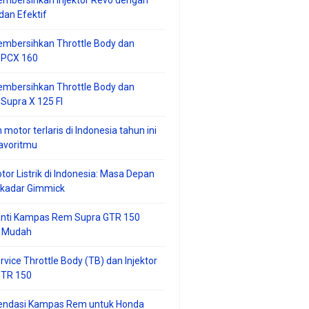
mbersihkan Injektor Revo dengan
an Efektif
embersihkan Throttle Body dan
r PCX 160
embersihkan Throttle Body dan
 Supra X 125 FI
 motor terlaris di Indonesia tahun ini
avoritmu
tor Listrik di Indonesia: Masa Depan
ekadar Gimmick
anti Kampas Rem Supra GTR 150
 Mudah
rvice Throttle Body (TB) dan Injektor
GTR 150
ndasi Kampas Rem untuk Honda