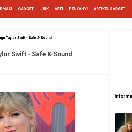
ORMASI
GADGET
LIRIK
ARTI
PENYANYI
ARTIKEL GADGET
agu Taylor Swift - Safe & Sound
ylor Swift - Safe & Sound
Informa