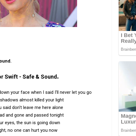
Sound.
.
or Swift - Safe & Sound
wn your face when I said I'll never let you go
shadows almost killed your light
 said don't leave me here alone
dead and gone and passed tonight
ur eyes, the sun is going down
right, no one can hurt you now