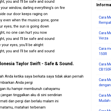
ht, you and I'll be safe and sound
Informa
your window, darling everything's on fire
ide our door keeps raging on
Cara Me
aby even when the musics gone, gone
Rempah
ur eyes, the sun is going down
right, no one can hurt you now
Cara M
Verza
ht, you and I'll be safe and sound
 your eyes, you'll be alright
Cara me
ht, you and I'll be safe and sound
150R
donesia
Taylor Swift - Safe & Sound
.
Cara Me
CB150R 
jah Anda ketika saya berkata saya tidak akan pernah
Cara Me
biarkan Anda pergi
dengan
ngan itu hampir membunuh cahayamu
jangan tinggalkan aku di sini sendirian
Cara M
Mudah d
mati dan pergi dan berlalu malam ini
 matamu, matahari terbenam