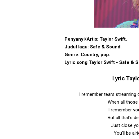
Penyanyi/Artis: Taylor Swift.
Judul lagu: Safe & Sound.
Genre: Country‎, pop.
Lyric song Taylor Swift - Safe & 
Lyric
Tayl
I remember tears streaming do
When all those 
I remember you
But all that's 
Just close yo
You'll be al