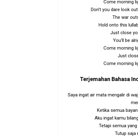
Come morning lig
Don't you dare look out 
The war outs
Hold onto this lull
Just close yo
You'll be al
Come morning lig
Just close
Come morning lig
Terjemahan Bahasa In
Saya ingat air mata mengalir di wa
mem
Ketika semua baya
Aku ingat kamu bilang 
Tetapi semua yang 
Tutup saja