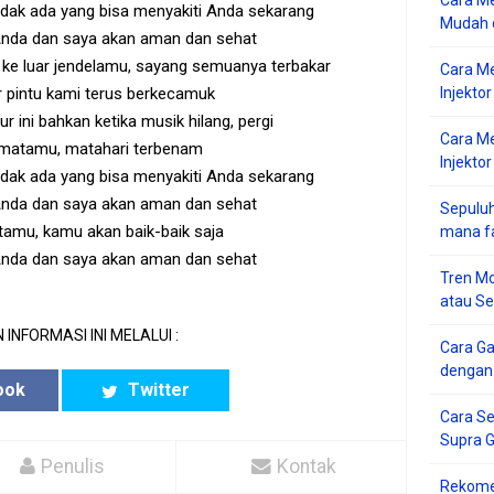
Cara Me
tidak ada yang bisa menyakiti Anda sekarang
Mudah d
Anda dan saya akan aman dan sehat
 ke luar jendelamu, sayang semuanya terbakar
Cara M
ar pintu kami terus berkecamuk
Injekto
r ini bahkan ketika musik hilang, pergi
Cara M
 matamu, matahari terbenam
Injektor
tidak ada yang bisa menyakiti Anda sekarang
Anda dan saya akan aman dan sehat
Sepuluh
tamu, kamu akan baik-baik saja
mana f
Anda dan saya akan aman dan sehat
Tren Mo
atau S
 INFORMASI INI MELALUI :
Cara G
dengan
ook
Twitter
Cara Se
Supra 
Penulis
Kontak
Rekome