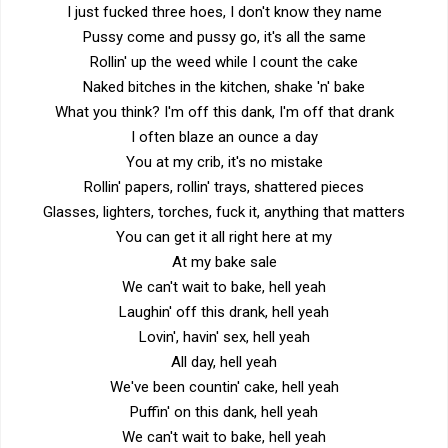
I just fucked three hoes, I don't know they name
Pussy come and pussy go, it's all the same
Rollin' up the weed while I count the cake
Naked bitches in the kitchen, shake 'n' bake
What you think? I'm off this dank, I'm off that drank
I often blaze an ounce a day
You at my crib, it's no mistake
Rollin' papers, rollin' trays, shattered pieces
Glasses, lighters, torches, fuck it, anything that matters
You can get it all right here at my
At my bake sale
We can't wait to bake, hell yeah
Laughin' off this drank, hell yeah
Lovin', havin' sex, hell yeah
All day, hell yeah
We've been countin' cake, hell yeah
Puffin' on this dank, hell yeah
We can't wait to bake, hell yeah