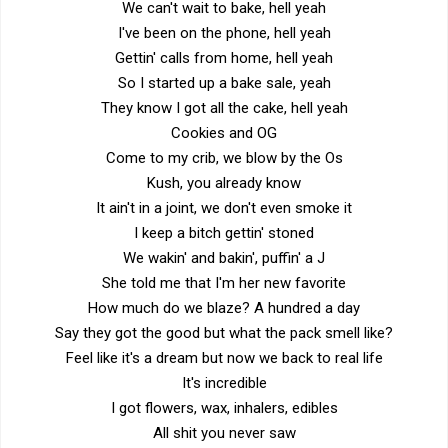
We can't wait to bake, hell yeah
I've been on the phone, hell yeah
Gettin' calls from home, hell yeah
So I started up a bake sale, yeah
They know I got all the cake, hell yeah
Cookies and OG
Come to my crib, we blow by the Os
Kush, you already know
It ain't in a joint, we don't even smoke it
I keep a bitch gettin' stoned
We wakin' and bakin', puffin' a J
She told me that I'm her new favorite
How much do we blaze? A hundred a day
Say they got the good but what the pack smell like?
Feel like it's a dream but now we back to real life
It's incredible
I got flowers, wax, inhalers, edibles
All shit you never saw