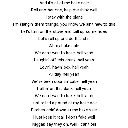
And it's all at my bake sale
Roll another one, help me think well
I stay with the plane
I'm slangin' them thangs, you know we ain't new to this
Let's turn on the stove and call up some hoes
Let's roll up and do this shit
At my bake sale
We can't wait to bake, hell yeah
Laughin' off this drank, hell yeah
Lovin', havin' sex, hell yeah
All day, hell yeah
We've been countin' cake, hell yeah
Puffin' on this dank, hell yeah
We can't wait to bake, hell yeah
I just rolled a pound at my bake sale
Bitches goin' down at my bake sale
I just keep it real, I don't fake well
Niggas say they on, well I can't tell