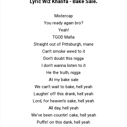
.
Lyric
Wiz Khalifa - Bake Sale
Mistercap
You ready again bro?
Yeah!
TGOD Mafia
Straight out of Pittsburgh, mane
Can't smoke weed to it
Don't doubt this nigga
I don't wanna listen to it
He the truth, nigga
At my bake sale
We can't wait to bake, hell yeah
Laughin' off this drank, hell yeah
Lord, for heaven’s sake, hell yeah
All day, hell yeah
We've been countin' cake, hell yeah
Puffin' on this dank, hell yeah