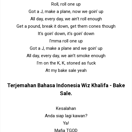
Roll, roll one up
Got a J, make a plane, now we goin' up
All day, every day, we ain't roll enough
Get a pound, break it down, get them cones though
It's goin' down, it's goin' down
I'mma roll one up
Got a J, make a plane and we goin' up
All day, every day, we ain't smoke enough
I'm on the K, K, stoned as fuck
At my bake sale yeah
Terjemahan Bahasa Indonesia
Wiz Khalifa - Bake
Sale
.
Kesalahan
Anda siap lagi kawan?
Ya!
Mafia TGOD