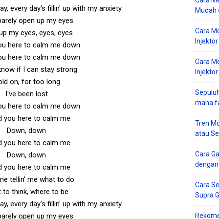
Cara Me
y, every day's fillin' up with my anxiety
Mudah d
barely open up my eyes
Cara M
up my eyes, eyes, eyes
Injekto
you here to calm me down
you here to calm me down
Cara M
 know if I can stay strong
Injektor
ld on, for too long
Sepuluh
I've been lost
mana f
you here to calm me down
d you here to calm me
Tren Mo
Down, down
atau S
d you here to calm me
Cara G
Down, down
dengan
d you here to calm me
ne tellin' me what to do
Cara Se
 to think, where to be
Supra 
y, every day's fillin' up with my anxiety
barely open up my eyes
Rekome