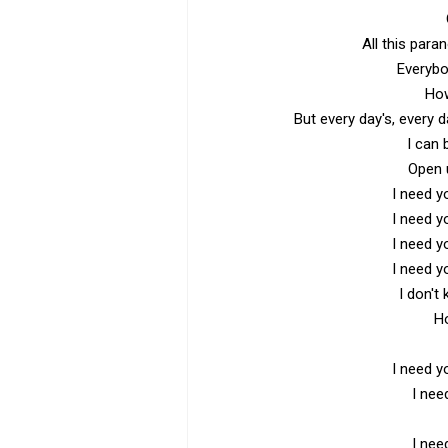
All this para
Everybo
How
But every day's, every da
I can 
Open 
I need 
I need 
I need 
I need 
I don't
Ho
I need 
I nee
I nee