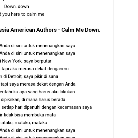
Down, down
d you here to calm me
esia
American Authors - Calm Me Down
.
nda di sini untuk menenangkan saya
nda di sini untuk menenangkan saya
di New York, saya berputar
, tapi aku merasa dekat denganmu
di Detroit, saya pikir di sana
etapi saya merasa dekat dengan Anda
itahuku apa yang harus aku lakukan
dipikirkan, di mana harus berada
ri, setiap hari dipenuhi dengan kecemasan saya
r tidak bisa membuka mata
ataku, mataku, mataku
nda di sini untuk menenangkan saya