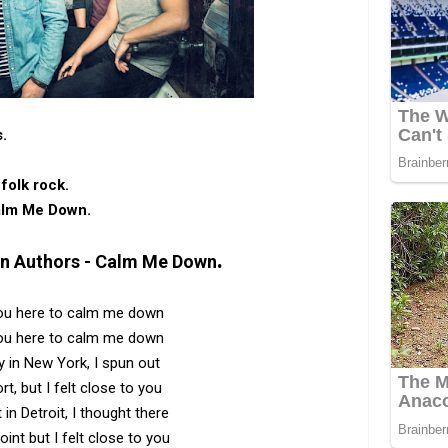
.
 ‎folk rock.
alm Me Down.
.
n Authors - Calm Me Down
you here to calm me down
you here to calm me down
y in New York, I spun out
ort, but I felt close to you
 in Detroit, I thought there
int but I felt close to you