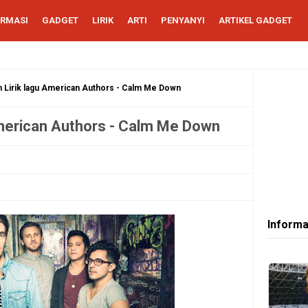
ORMASI
GADGET
LIRIK
ARTI
PENYANYI
ARTIKEL GADGET
 Lirik lagu American Authors - Calm Me Down
American Authors - Calm Me Down
Informa