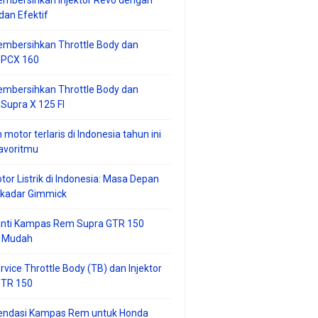
mbersihkan Injektor Revo dengan
an Efektif
embersihkan Throttle Body dan
r PCX 160
embersihkan Throttle Body dan
 Supra X 125 FI
 motor terlaris di Indonesia tahun ini
avoritmu
tor Listrik di Indonesia: Masa Depan
ekadar Gimmick
anti Kampas Rem Supra GTR 150
 Mudah
rvice Throttle Body (TB) dan Injektor
GTR 150
ndasi Kampas Rem untuk Honda