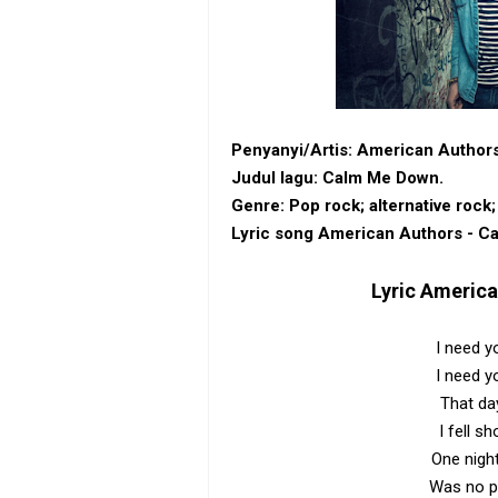
Penyanyi/Artis: American Authors
Judul lagu: Calm Me Down.
Genre: ‎Pop rock‎; ‎alternative rock‎;
Lyric song American Authors - C
Lyric
America
I need 
I need 
That da
I fell sh
One night
Was no po