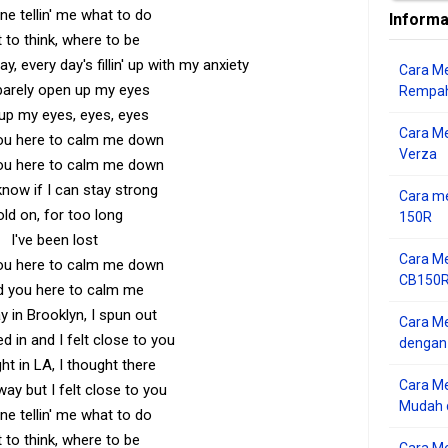
ne tellin' me what to do
Informa
 to think, where to be
y, every day's fillin' up with my anxiety
Cara Me
barely open up my eyes
Rempah
up my eyes, eyes, eyes
Cara M
you here to calm me down
Verza
you here to calm me down
 know if I can stay strong
Cara me
ld on, for too long
150R
I've been lost
Cara Me
you here to calm me down
CB150R 
d you here to calm me
y in Brooklyn, I spun out
Cara Me
 in and I felt close to you
dengan
ht in LA, I thought there
Cara M
ay but I felt close to you
Mudah d
ne tellin' me what to do
 to think, where to be