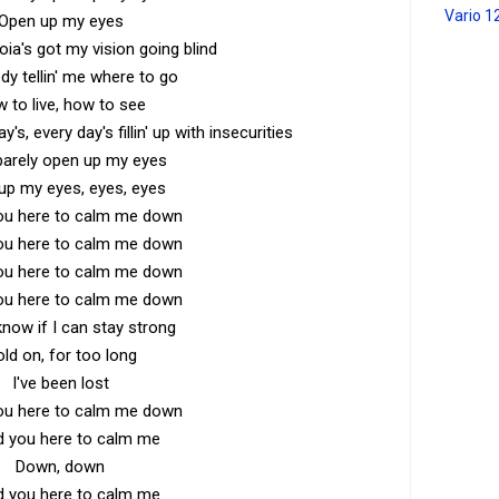
Vario 1
Open up my eyes
noia's got my vision going blind
dy tellin' me where to go
 to live, how to see
y's, every day's fillin' up with insecurities
barely open up my eyes
up my eyes, eyes, eyes
you here to calm me down
you here to calm me down
you here to calm me down
you here to calm me down
 know if I can stay strong
ld on, for too long
I've been lost
you here to calm me down
d you here to calm me
Down, down
d you here to calm me