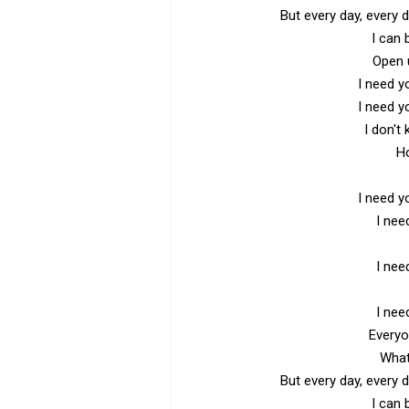
But every day, every da
I can 
Open 
I need 
I need 
I don't
Ho
I need 
I nee
I nee
I nee
Everyo
What
But every day, every da
I can 