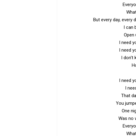
Everyo
What
But every day, every da
I can 
Open 
I need 
I need 
I don't
Ho
I need 
I nee
That da
You jumped
One nig
Was no w
Everyo
What