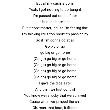
But all my cash is gone
Yeah, I got nothing to do tonight
I'm passed out on the floor
Up in the hotel bar
But it don't matter, 'cause I'm feeling fine
I'm thinking life's too short it's passing by
So if I'm gonna go at all
Go big or go
go big or go home
(Go go) go big or go home
(Go go) go big or go home
(Go go) go big or go home
(Go go) go big or go home
I gave the dice a roll
And then we lost control
You know we're lucky that we survived
'Cause when we jumped the ship
Oh, man, that boat, it flipped