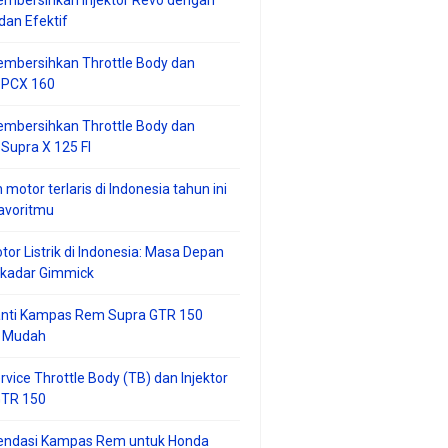
mbersihkan Injektor Revo dengan
an Efektif
embersihkan Throttle Body dan
r PCX 160
embersihkan Throttle Body dan
 Supra X 125 FI
 motor terlaris di Indonesia tahun ini
avoritmu
tor Listrik di Indonesia: Masa Depan
ekadar Gimmick
anti Kampas Rem Supra GTR 150
 Mudah
rvice Throttle Body (TB) dan Injektor
GTR 150
ndasi Kampas Rem untuk Honda