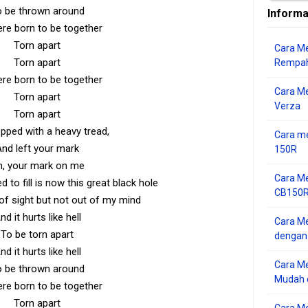
 be thrown around
Informa
re born to be together
Torn apart
Cara Me
Torn apart
Rempah
re born to be together
Cara M
Torn apart
Verza
Torn apart
pped with a heavy tread,
Cara me
nd left your mark
150R
, your mark on me
Cara Me
to fill is now this great black hole
CB150R 
 of sight but not out of my mind
nd it hurts like hell
Cara Me
To be torn apart
dengan
nd it hurts like hell
Cara M
 be thrown around
Mudah d
re born to be together
Torn apart