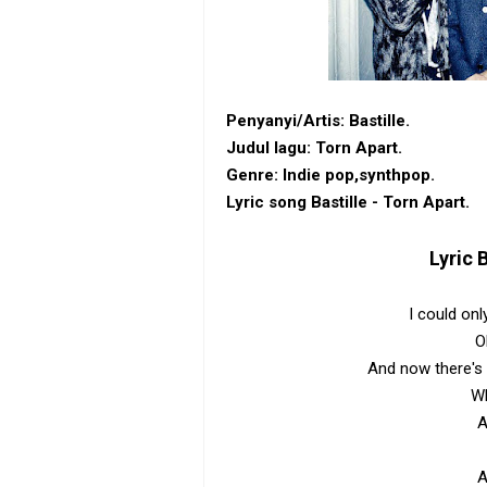
Penyanyi/Artis: Bastille.
Judul lagu: Torn Apart.
Genre: ‎Indie pop‎,‎synthpop.
Lyric song Bastille - Torn Apart.
Lyric
B
I could on
O
And now there's 
Wh
A
A