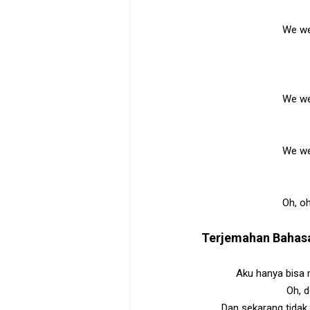
We we
We we
We we
Oh, oh
Terjemahan Bahas
Aku hanya bisa 
Oh, d
Dan sekarang tidak 