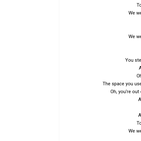
To
We we
We we
You ste
A
Oh
The space you used 
Oh, you're out
A
A
To
We we