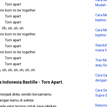
Cara Me
Torn apart
Mudah d
re born to be together
Cara M
Torn apart
Injekto
Torn apart
Oh, oh, oh, oh.
Cara M
re born to be together
Injektor
Torn apart
Sepuluh
Torn apart
mana f
re born to be together
Torn apart
Tren Mo
Torn apart
atau S
, oh, oh, oh, oh, oh, oh.
Cara G
dengan
a Indonesia
Bastille - Torn Apart
.
Cara Se
menjadi diriku sendiri bersamamu
Supra 
engan kamu di sekitar
Rekome
ada yang tersisa untuk saya pikirkan