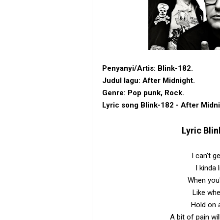
Penyanyi/Artis: Blink-182.
Judul lagu: After Midnight.
Genre: Pop punk, Rock.
Lyric song Blink-182 - After Midni
Lyric
Blin
I can't g
I kinda 
When you'
Like whe
Hold on 
A bit of pain wi