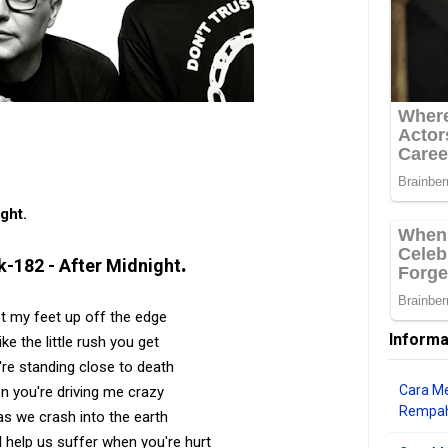
ght.
.
k-182 - After Midnight
et my feet up off the edge
Informa
like the little rush you get
re standing close to death
Cara Me
n you're driving me crazy
Rempah
as we crash into the earth
ll help us suffer when you're hurt