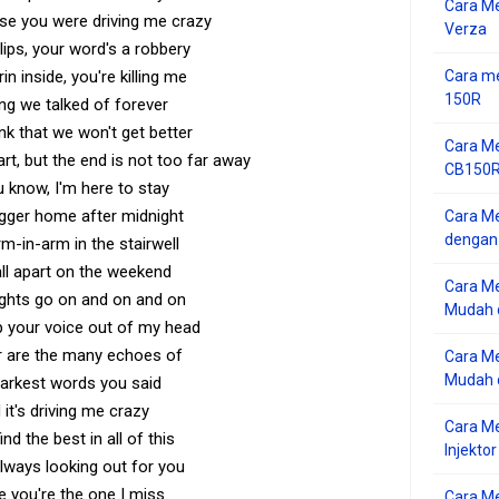
Cara M
use you were driving me crazy
Verza
 lips, your word's a robbery
Cara me
in inside, you're killing me
150R
ong we talked of forever
ink that we won't get better
Cara Me
tart, but the end is not too far away
CB150R 
u know, I'm here to stay
agger home after midnight
Cara Me
dengan
m-in-arm in the stairwell
all apart on the weekend
Cara M
ghts go on and on and on
Mudah d
ep your voice out of my head
ar are the many echoes of
Cara Me
Mudah d
arkest words you said
it's driving me crazy
Cara M
find the best in all of this
Injekto
always looking out for you
e you're the one I miss
Cara M