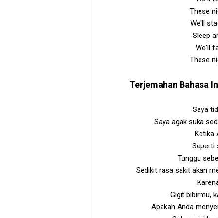
These ni
We'll st
Sleep ar
We'll f
These ni
Terjemahan Bahasa I
Saya ti
Saya agak suka sedi
Ketika 
Seperti
Tunggu sebe
Sedikit rasa sakit akan 
Karen
Gigit bibirmu,
Apakah Anda menyer