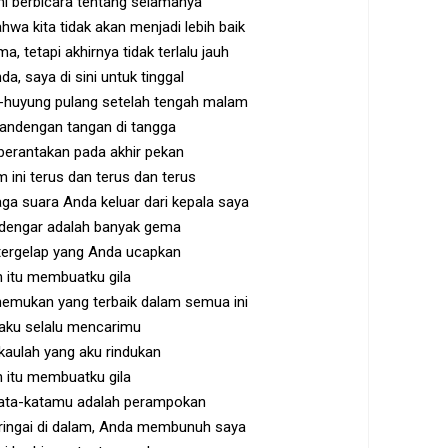
mi berbicara tentang selamanya
hwa kita tidak akan menjadi lebih baik
ma, tetapi akhirnya tidak terlalu jauh
a, saya di sini untuk tinggal
-huyung pulang setelah tengah malam
gandengan tangan di tangga
berantakan pada akhir pekan
ini terus dan terus dan terus
aga suara Anda keluar dari kepala saya
dengar adalah banyak gema
tergelap yang Anda ucapkan
 itu membuatku gila
nemukan yang terbaik dalam semua ini
 aku selalu mencarimu
kaulah yang aku rindukan
 itu membuatku gila
 kata-katamu adalah perampokan
ingai di dalam, Anda membunuh saya