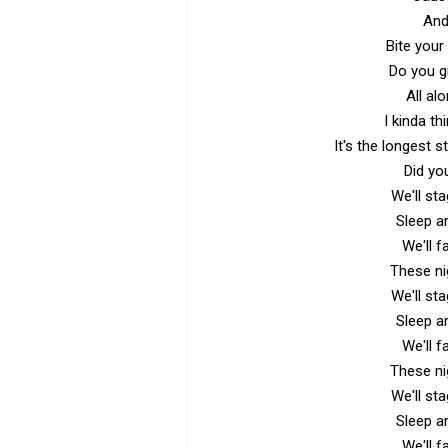
And 
Bite your
Do you gr
All al
I kinda th
It's the longest s
Did yo
We'll st
Sleep ar
We'll f
These ni
We'll st
Sleep ar
We'll f
These ni
We'll st
Sleep ar
We'll f