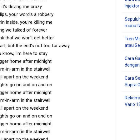
Injektor
it's driving me crazy
 lips, your word's a robbery
Sepuluh
in inside, you're killing me
mana f
ong we talked of forever
ink that we won't get better
Tren Mo
atau S
tart, but the end's not too far away
u know, I'm here to stay
Cara G
agger home after midnight
dengan
m-in-arm in the stairwell
all apart on the weekend
Cara Se
ghts go on and on and on
Supra 
agger home after midnight
Rekome
m-in-arm in the stairwell
Vario 1
all apart on the weekend
ghts go on and on and on
agger home after midnight
m-in-arm in the stairwell
all apart on the weekend