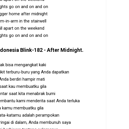
ghts go on and on and on
agger home after midnight
m-in-arm in the stairwell
all apart on the weekend
ghts go on and on and on
ndonesia
Blink-182 - After Midnight
.
dak bisa mengangkat kaki
kit terburu-buru yang Anda dapatkan
Anda berdiri hampir mati
 saat kau membuatku gila
ntar saat kita menabrak bumi
membantu kami menderita saat Anda terluka
a kamu membuatku gila
 kata-katamu adalah perampokan
ingai di dalam, Anda membunuh saya