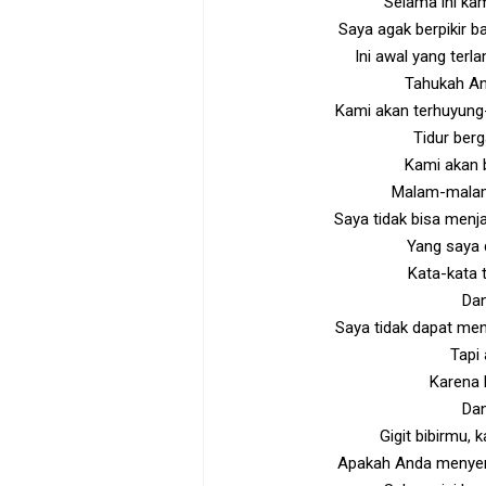
Selama ini ka
Saya agak berpikir ba
Ini awal yang terla
Tahukah And
Kami akan terhuyung
Tidur ber
Kami akan 
Malam-malam 
Saya tidak bisa menj
Yang saya 
Kata-kata 
Dan
Saya tidak dapat me
Tapi
Karena 
Dan
Gigit bibirmu,
Apakah Anda menyer