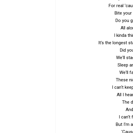
For real 'ca
Bite your
Do you gr
All al
I kinda th
It's the longest s
Did yo
We'll st
Sleep ar
We'll f
These ni
I can't ke
All I he
The d
And 
I can't 
But I'm 
'Caus