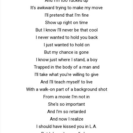
And I'm too fucked up
It's awkward trying to make my move
I'll pretend that I'm fine
Show up right on time
But I know I'll never be that cool
I never wanted to hold you back
I just wanted to hold on
But my chance is gone
I know just where I stand, a boy
Trapped in the body of a man and
I'll take what you're willing to give
And I'll teach myself to live
With a walk-on part of a background shot
From a movie I'm not in
She's so important
And I'm so retarded
And now I realize
I should have kissed you in L.A.