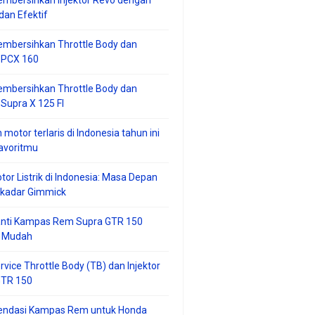
mbersihkan Injektor Revo dengan
an Efektif
embersihkan Throttle Body dan
r PCX 160
embersihkan Throttle Body dan
 Supra X 125 FI
 motor terlaris di Indonesia tahun ini
avoritmu
tor Listrik di Indonesia: Masa Depan
ekadar Gimmick
anti Kampas Rem Supra GTR 150
 Mudah
rvice Throttle Body (TB) dan Injektor
GTR 150
ndasi Kampas Rem untuk Honda