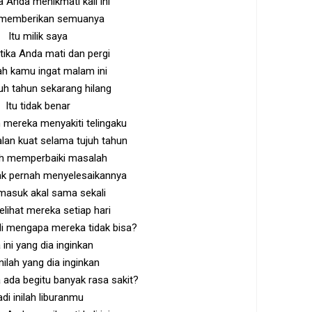
Anda menikmati kali ini
memberikan semuanya
Itu milik saya
etika Anda mati dan pergi
h kamu ingat malam ini
uh tahun sekarang hilang
Itu tidak benar
mereka menyakiti telingaku
lan kuat selama tujuh tahun
lih memperbaiki masalah
ak pernah menyelesaikannya
masuk akal sama sekali
lihat mereka setiap hari
adi mengapa mereka tidak bisa?
 ini yang dia inginkan
nilah yang dia inginkan
ada begitu banyak rasa sakit?
adi inilah liburanmu