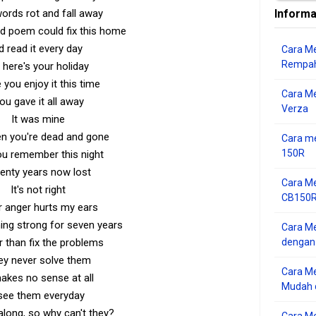
ords rot and fall away
Informa
d poem could fix this home
'd read it every day
Cara Me
Rempah
 here's your holiday
you enjoy it this time
Cara M
ou gave it all away
Verza
It was mine
n you're dead and gone
Cara me
150R
you remember this night
enty years now lost
Cara Me
It's not right
CB150R 
r anger hurts my ears
ing strong for seven years
Cara Me
r than fix the problems
dengan
ey never solve them
Cara M
makes no sense at all
Mudah d
 see them everyday
along, so why can't they?