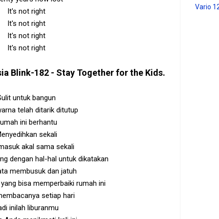
Vario 1
It's not right
It's not right
It's not right
It's not right
sia
Blink-182 - Stay Together for the Kids
.
Sulit untuk bangun
arna telah ditarik ditutup
umah ini berhantu
enyedihkan sekali
masuk akal sama sekali
g dengan hal-hal untuk dikatakan
ata membusuk dan jatuh
 yang bisa memperbaiki rumah ini
embacanya setiap hari
adi inilah liburanmu