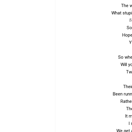
The w
What stupi
I
So
Hope 
Y
So whe
Will 
Tw
Thei
Been runn
Rathe
Th
It 
I
We get 