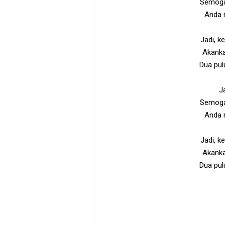
Semoga 
Anda 
Jadi, k
Akanka
Dua pul
J
Semoga 
Anda 
Jadi, k
Akanka
Dua pul