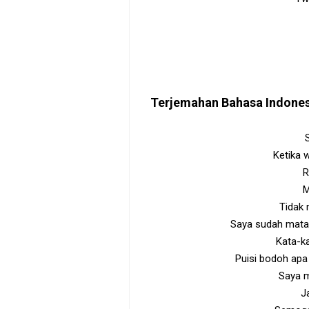
Terjemahan Bahasa Indone
Ketika w
R
M
Tidak 
Saya sudah matan
Kata-k
Puisi bodoh apa
Saya m
J