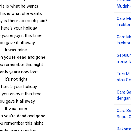
Cara Me
this is what he wants
Mudah d
his is what she wants
Cara M
y is there so much pain?
Injekto
 here's your holiday
you enjoy it this time
Cara M
ou gave it all away
Injektor
It was mine
Sepuluh
n you're dead and gone
mana f
you remember this night
enty years now lost
Tren Mo
It's not right
atau S
 here's your holiday
Cara G
you enjoy it this time
dengan
ou gave it all away
It was mine
Cara Se
n you're dead and gone
Supra 
you remember this night
Rekome
enty years now lost