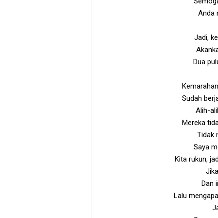
Semoga 
Anda 
Jadi, k
Akanka
Dua pul
Kemarahan 
Sudah berja
Alih-a
Mereka tid
Tidak 
Saya me
Kita rukun, j
Jika
Dan i
Lalu mengapa 
J