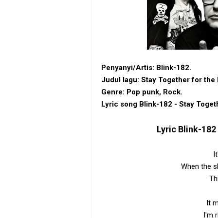
Penyanyi/Artis: Blink-182.
Judul lagu: Stay Together for the 
Genre: Pop punk, Rock.
Lyric song Blink-182 - Stay Togeth
Lyric
Blink-182 
I
When the s
Th
It 
I'm 