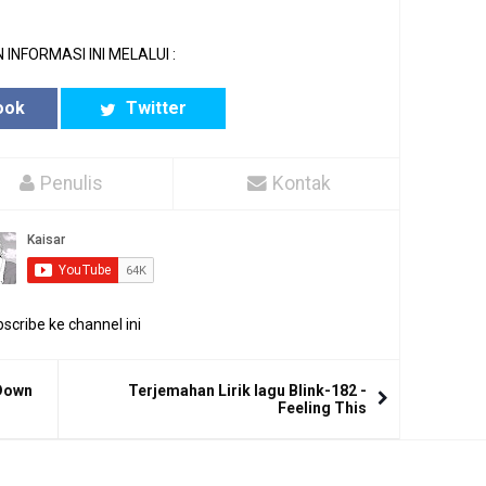
 INFORMASI INI MELALUI :
ook
Twitter
Penulis
Kontak
scribe ke channel ini
 Down
Terjemahan Lirik lagu Blink-182 -
Feeling This