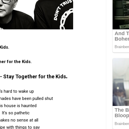
Kids.
er for the Kids.
.
- Stay Together for the Kids
t's hard to wake up
hades have been pulled shut
is house is haunted
It's so pathetic
makes no sense at all
ripe with things to say