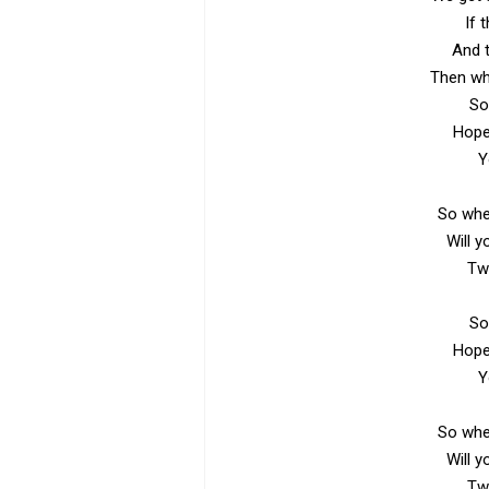
If 
And t
Then wh
So
Hope 
Y
So whe
Will 
Tw
So
Hope 
Y
So whe
Will 
Tw