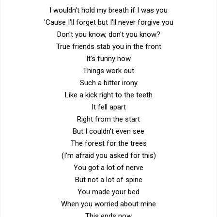
I wouldn't hold my breath if I was you
'Cause I'll forget but I'll never forgive you
Don't you know, don't you know?
True friends stab you in the front
It's funny how
Things work out
Such a bitter irony
Like a kick right to the teeth
It fell apart
Right from the start
But I couldn't even see
The forest for the trees
(I'm afraid you asked for this)
You got a lot of nerve
But not a lot of spine
You made your bed
When you worried about mine
This ends now