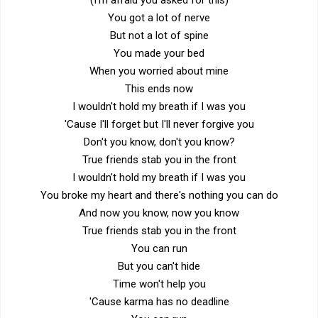
(I'm afraid you asked for this)
You got a lot of nerve
But not a lot of spine
You made your bed
When you worried about mine
This ends now
I wouldn't hold my breath if I was you
'Cause I'll forget but I'll never forgive you
Don't you know, don't you know?
True friends stab you in the front
I wouldn't hold my breath if I was you
You broke my heart and there's nothing you can do
And now you know, now you know
True friends stab you in the front
You can run
But you can't hide
Time won't help you
'Cause karma has no deadline