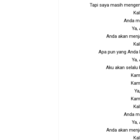
Tapi saya masih menge
Kal
Anda m
Ya, 
Anda akan menja
Kal
Apa pun yang Anda 
Ya, 
Aku akan selalu
Kam
Kam
Ya
Kam
Kal
Anda m
Ya, 
Anda akan menja
Kal