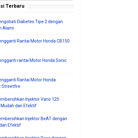
si Terbaru
ngobati Diabetes Tipe 2 dengan
 Alami
engganti Rantai Motor Honda CB150
ngganti rantai Motor Honda Sonic
ngganti Rantai Motor Honda
Streetfire
mbersihkan Injektor Vario 125
 Mudah dan Efektif
embersihkan Injektor BeAT dengan
an Efektif