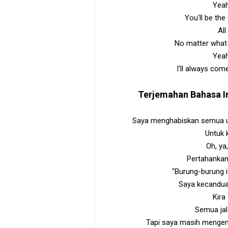
Yeah
You'll be th
All
No matter what
Yeah
I'll always com
Terjemahan Bahasa 
Saya menghabiskan semua u
Untuk k
Oh, ya
Pertahankan
"Burung-burung 
Saya kecandua
Kira 
Semua jal
Tapi saya masih menge