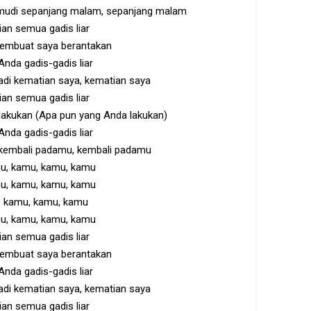
mudi sepanjang malam, sepanjang malam
ian semua gadis liar
embuat saya berantakan
Anda gadis-gadis liar
di kematian saya, kematian saya
ian semua gadis liar
lakukan (Apa pun yang Anda lakukan)
Anda gadis-gadis liar
 kembali padamu, kembali padamu
u, kamu, kamu, kamu
u, kamu, kamu, kamu
, kamu, kamu, kamu
u, kamu, kamu, kamu
ian semua gadis liar
embuat saya berantakan
Anda gadis-gadis liar
di kematian saya, kematian saya
ian semua gadis liar