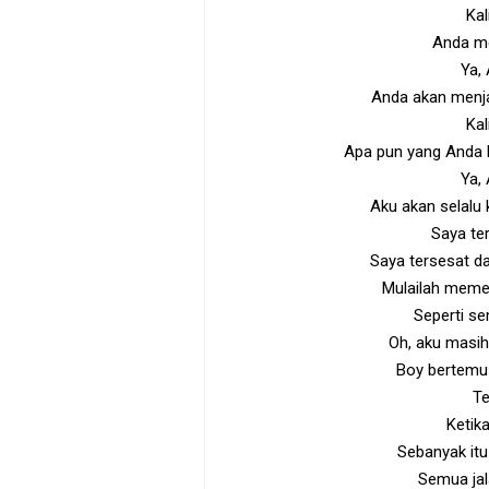
Kal
Anda m
Ya, 
Anda akan menja
Kal
Apa pun yang Anda 
Ya, 
Aku akan selalu
Saya te
Saya tersesat d
Mulailah meme
Seperti se
Oh, aku masi
Boy bertemu 
Te
Ketika
Sebanyak itu
Semua jal