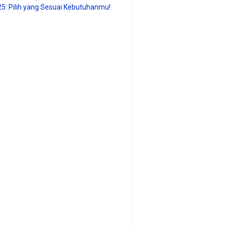
25: Pilih yang Sesuai Kebutuhanmu!