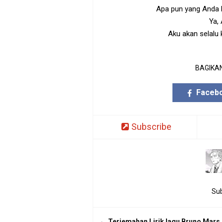
Apa pun yang Anda 
Ya, 
Aku akan selalu
BAGIKAN
Faceb
Subscribe
Sub
Terjemahan Lirik lagu Bruno Mars 