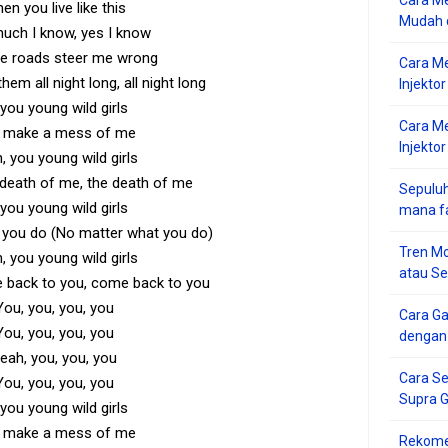
Cara Me
en you live like this
Mudah d
uch I know, yes I know
se roads steer me wrong
Cara M
 them all night long, all night long
Injekto
 you young wild girls
Cara M
 make a mess of me
Injektor
, you young wild girls
e death of me, the death of me
Sepuluh
 you young wild girls
mana f
 you do (No matter what you do)
Tren Mo
, you young wild girls
atau S
e back to you, come back to you
You, you, you, you
Cara G
You, you, you, you
dengan
eah, you, you, you
Cara Se
You, you, you, you
Supra 
 you young wild girls
 make a mess of me
Rekome