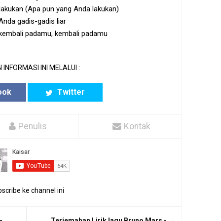
lakukan (Apa pun yang Anda lakukan)
Anda gadis-gadis liar
 kembali padamu, kembali padamu
 INFORMASI INI MELALUI :
ook
Twitter
Penulis
Kontak
scribe ke channel ini
-
Terjemahan Lirik lagu Bruno Mars -