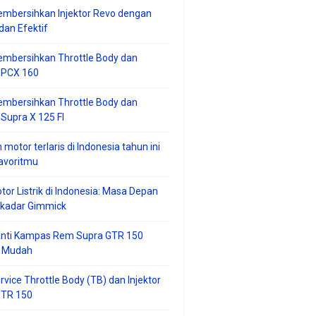
mbersihkan Injektor Revo dengan
an Efektif
embersihkan Throttle Body dan
r PCX 160
embersihkan Throttle Body dan
 Supra X 125 FI
 motor terlaris di Indonesia tahun ini
avoritmu
tor Listrik di Indonesia: Masa Depan
ekadar Gimmick
anti Kampas Rem Supra GTR 150
 Mudah
rvice Throttle Body (TB) dan Injektor
GTR 150