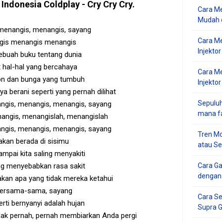
 Indonesia
Coldplay - Cry Cry Cry
.
Cara Me
Mudah d
menangis, menangis, sayang
Cara M
gis menangis menangis
Injekto
ebuah buku tentang dunia
 hal-hal yang bercahaya
Cara M
n dan bunga yang tumbuh
Injektor
 berani seperti yang pernah dilihat
Sepuluh
ngis, menangis, menangis, sayang
mana f
angis, menangislah, menangislah
ngis, menangis, menangis, sayang
Tren Mo
akan berada di sisimu
atau S
mpai kita saling menyakiti
ng menyebabkan rasa sakit
Cara G
dengan
akan apa yang tidak mereka ketahui
bersama-sama, sayang
Cara Se
rti bernyanyi adalah hujan
Supra 
tidak pernah, pernah membiarkan Anda pergi