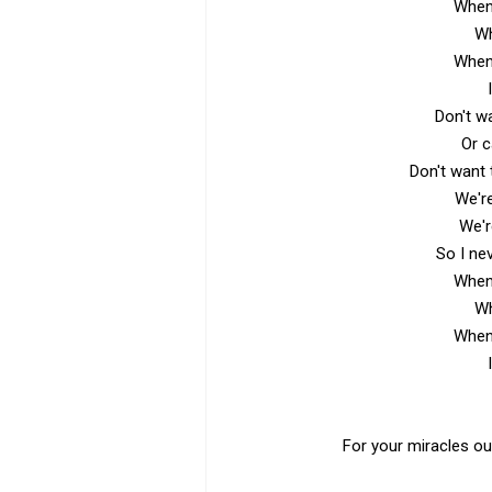
When 
Wh
When 
Don't w
Or c
Don't want 
We're
We'r
So I nev
When 
Wh
When 
For your miracles ou