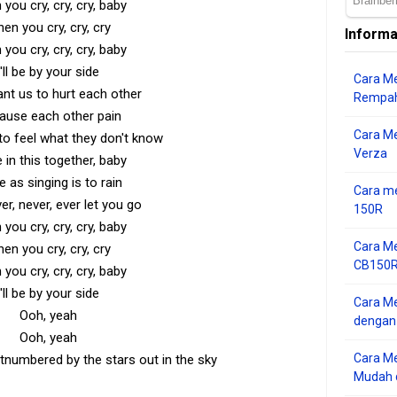
you cry, cry, cry, baby
en you cry, cry, cry
Informa
you cry, cry, cry, baby
I'll be by your side
Cara Me
ant us to hurt each other
Rempah
ause each other pain
Cara M
to feel what they don't know
Verza
 in this together, baby
e as singing is to rain
Cara me
er, never, ever let you go
150R
you cry, cry, cry, baby
Cara Me
en you cry, cry, cry
CB150R 
you cry, cry, cry, baby
I'll be by your side
Cara Me
Ooh, yeah
dengan
Ooh, yeah
Cara M
tnumbered by the stars out in the sky
Mudah d