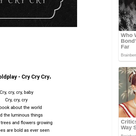
.
ldplay - Cry Cry Cry
Cry, cry, cry, baby
Cry, cry, cry
 book about the world
ed the luminous things
 trees and flowers growing
ees are bold as ever seen