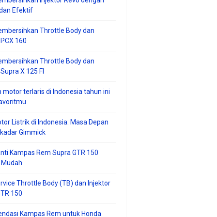
mbersihkan Injektor Revo dengan
an Efektif
embersihkan Throttle Body dan
r PCX 160
embersihkan Throttle Body dan
 Supra X 125 FI
 motor terlaris di Indonesia tahun ini
avoritmu
tor Listrik di Indonesia: Masa Depan
ekadar Gimmick
anti Kampas Rem Supra GTR 150
 Mudah
rvice Throttle Body (TB) dan Injektor
GTR 150
ndasi Kampas Rem untuk Honda