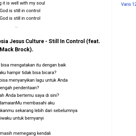
ing it is well with my soul
Vario 1
od is still in control
od is still in control
...
esia
Jesus Culture - Still In Control (feat.
Mack Brock)
.
bisa mengatakan itu dengan baik
ku hampir tidak bisa bicara?
bisa menyanyikan lagu untuk Anda
tengah penderitaan?
h Anda bertemu saya di sini?
edamaianMu membasahi aku
anmu sekarang lebih dari sebelumnya
 jiwaku untuk bernyanyi
 masih memegang kendali