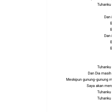
Tuhanku
Dan 
B
B
Dan 
B
B
Tuhanku
Dan Dia masih
Meskipun gunung-gunung mu
Saya akan meny
Tuhanku
Tuhanku