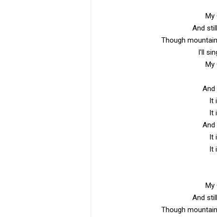
My G
And stil
Though mountains
I'll s
My G
And 
It
It
And 
It
It
My G
And stil
Though mountains