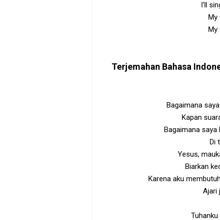
I'll s
My G
My G
Terjemahan Bahasa Indon
Bagaimana saya 
Kapan suara
Bagaimana saya 
Di 
Yesus, mauka
Biarkan k
Karena aku membutuhk
Ajari
Tuhanku