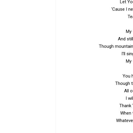
Let Yo
'Cause I n
Te
My G
And stil
Though mountains
I'll s
My G
You h
Though t
All 
I wi
Thank 
When t
Whatever