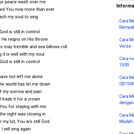
ur peace wash over me
Informa
eed You now more than ever
ach my soul to sing
Cara Me
Rempah
od is still in control
l He reigns on His throne
Cara M
Verza
 may tremble and sea billows roll
ing it is well with my soul
Cara me
od is still in control
150R
ave not left me alone
Cara Me
he world has let me down
CB150R 
of my sorrow and pain
Cara Me
ll trade it for a crown
dengan
You for staying with me
he night was closing in
Cara M
 my lot, You are still God
Mudah d
I will sing again