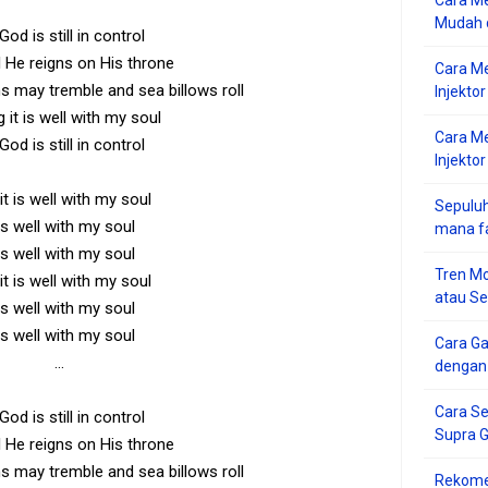
Cara Me
Mudah d
od is still in control
l He reigns on His throne
Cara M
 may tremble and sea billows roll
Injekto
ing it is well with my soul
Cara M
od is still in control
Injektor
it is well with my soul
Sepuluh
 is well with my soul
mana f
 is well with my soul
Tren Mo
it is well with my soul
atau S
 is well with my soul
 is well with my soul
Cara G
...
dengan
Cara Se
od is still in control
Supra 
l He reigns on His throne
 may tremble and sea billows roll
Rekome