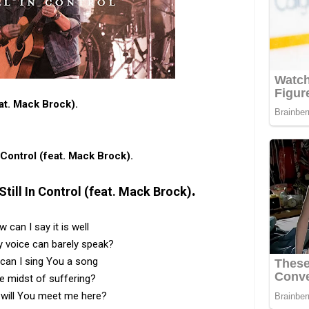
at. Mack Brock).
n Control (feat. Mack Brock).
.
Still In Control (feat. Mack Brock)
 can I say it is well
 voice can barely speak?
can I sing You a song
he midst of suffering?
 will You meet me here?