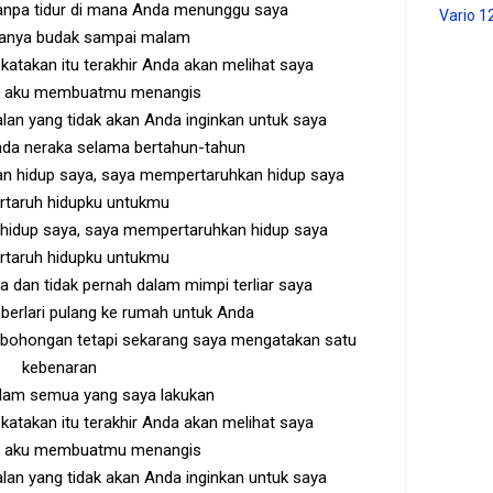
anpa tidur di mana Anda menunggu saya
Vario 1
hanya budak sampai malam
 katakan itu terakhir Anda akan melihat saya
ka aku membuatmu menangis
lan yang tidak akan Anda inginkan untuk saya
da neraka selama bertahun-tahun
an hidup saya, saya mempertaruhkan hidup saya
rtaruh hidupku untukmu
hidup saya, saya mempertaruhkan hidup saya
rtaruh hidupku untukmu
ia dan tidak pernah dalam mimpi terliar saya
berlari pulang ke rumah untuk Anda
ebohongan tetapi sekarang saya mengatakan satu
kebenaran
lam semua yang saya lakukan
 katakan itu terakhir Anda akan melihat saya
ka aku membuatmu menangis
lan yang tidak akan Anda inginkan untuk saya