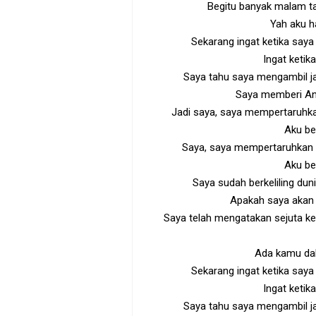
Begitu banyak malam t
Yah aku 
Sekarang ingat ketika saya
Ingat keti
Saya tahu saya mengambil ja
Saya memberi An
Jadi saya, saya mempertaruhk
Aku be
Saya, saya mempertaruhkan 
Aku be
Saya sudah berkeliling dun
Apakah saya akan 
Saya telah mengatakan sejuta k
Ada kamu da
Sekarang ingat ketika saya
Ingat keti
Saya tahu saya mengambil ja