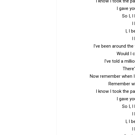
I know I took the p
I gave yo
So I, I
I
I, I 
I
I've been around the
Would I 
I've told a milli
There'
Now remember when I to
Remember whe
I know I took the p
I gave yo
So I, I
I
I, I 
I