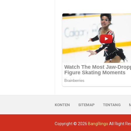
KONTEN
SITEMAP
TENTANG
Copyright ©
2026
BangRingo
All Right R