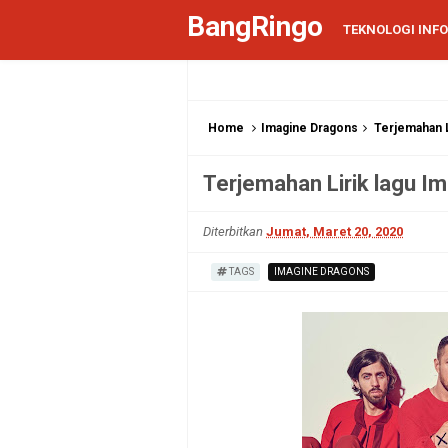
BangRingo
TEKNOLOGI INF
Home
Imagine Dragons
Terjemahan L
Terjemahan Lirik lagu Im
Diterbitkan
Jumat, Maret 20, 2020
TAGS
IMAGINE DRAGONS