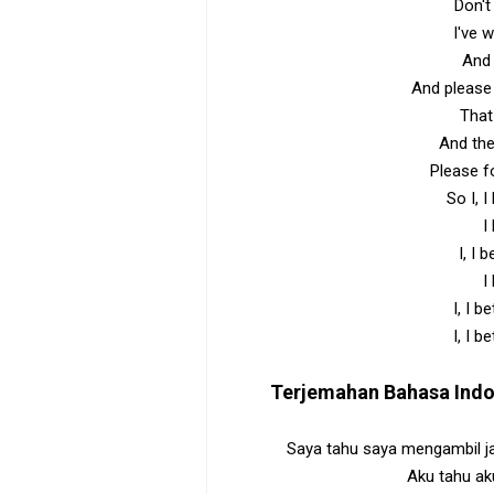
Don't
I've 
And 
And please
That 
And the
Please fo
So I, I
I
I, I 
I
I, I b
I, I b
Terjemahan Bahasa Ind
Saya tahu saya mengambil ja
Aku tahu a