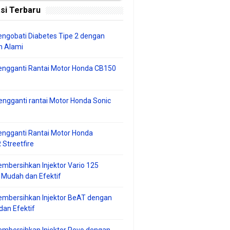
si Terbaru
ngobati Diabetes Tipe 2 dengan
 Alami
engganti Rantai Motor Honda CB150
ngganti rantai Motor Honda Sonic
ngganti Rantai Motor Honda
Streetfire
mbersihkan Injektor Vario 125
 Mudah dan Efektif
embersihkan Injektor BeAT dengan
an Efektif