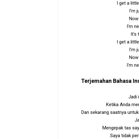
I get a litt
I'm 
Now 
I'm n
It's
I get a litt
I'm 
Now 
I'm n
Terjemahan Bahasa In
Jadi
Ketika Anda me
Dan sekarang saatnya untuk
J
Mengepak tas say
Saya tidak p