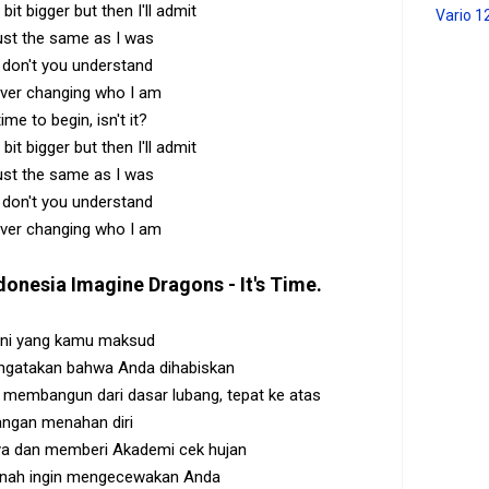
le bit bigger but then I'll admit
Vario 1
just the same as I was
don't you understand
ever changing who I am
 time to begin, isn't it?
le bit bigger but then I'll admit
just the same as I was
don't you understand
ever changing who I am
donesia
Imagine Dragons - It's Time
.
 ini yang kamu maksud
ngatakan bahwa Anda dihabiskan
 membangun dari dasar lubang, tepat ke atas
angan menahan diri
a dan memberi Akademi cek hujan
ernah ingin mengecewakan Anda