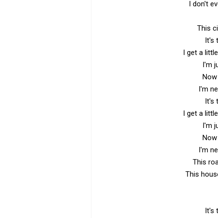
I don't e
This c
It's
I get a litt
I'm 
Now 
I'm n
It's
I get a litt
I'm 
Now 
I'm n
This ro
This hous
It's