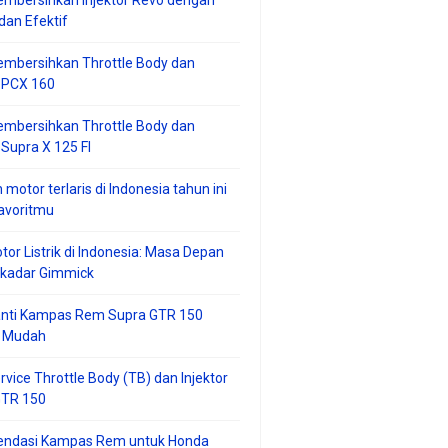
mbersihkan Injektor Revo dengan
an Efektif
embersihkan Throttle Body dan
r PCX 160
embersihkan Throttle Body dan
 Supra X 125 FI
 motor terlaris di Indonesia tahun ini
avoritmu
tor Listrik di Indonesia: Masa Depan
ekadar Gimmick
anti Kampas Rem Supra GTR 150
 Mudah
rvice Throttle Body (TB) dan Injektor
GTR 150
ndasi Kampas Rem untuk Honda