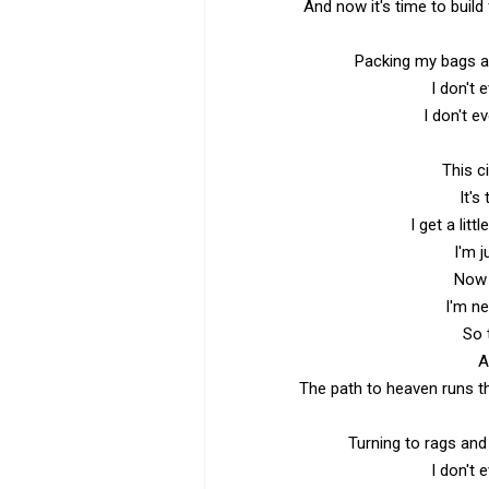
And now it's time to build
Packing my bags a
I don't 
I don't e
This c
It's
I get a litt
I'm 
Now 
I'm n
So 
A
The path to heaven runs th
Turning to rags and
I don't 