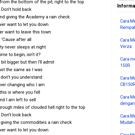
 from the bottom of the pit, right to the top
Informa
Don't hold back
nd giving the Academy a rain check
Cara Me
ever want to let you down
Rempah
ver want to leave this town
'Cause after all
Cara M
Verza
ity never sleeps at night
 time to begin, isn't it?
Cara me
le bit bigger but then I'll admit
150R
just the same as I was
don't you understand
Cara Me
CB150R 
ever changing who I am
this is where you fell
Cara Me
nd I am left to sell
dengan
rough miles of clouded hell right to the top
Don't look back
Cara M
 giving the commodities a rain check
Mudah d
ever want to let you down