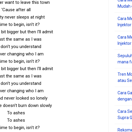
Cara Me
ver want to leave this town
Mudah d
'Cause after all
ity never sleeps at night
Cara M
 time to begin, isn't it?
Injekto
le bit bigger but then I'll admit
Cara M
just the same as I was
Injektor
don't you understand
ever changing who I am
Sepuluh
 time to begin, isn't it?
mana f
le bit bigger but then I'll admit
Tren Mo
just the same as I was
atau S
don't you understand
ever changing who I am
Cara G
ad never looked so lonely
dengan
e doesn't burn down slowly
Cara Se
To ashes
Supra 
To ashes
 time to begin, isn't it?
Rekome