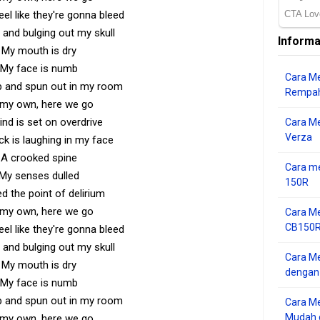
el like they're gonna bleed
 and bulging out my skull
Informa
My mouth is dry
My face is numb
Cara Me
p and spun out in my room
Rempah
my own, here we go
nd is set on overdrive
Cara M
Verza
ck is laughing in my face
A crooked spine
Cara me
My senses dulled
150R
d the point of delirium
my own, here we go
Cara Me
CB150R 
el like they're gonna bleed
 and bulging out my skull
Cara Me
My mouth is dry
dengan
My face is numb
p and spun out in my room
Cara M
Mudah d
my own, here we go