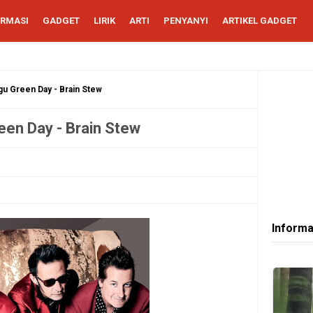
ORMASI
GADGET
LIRIK
ARTI
PENYANYI
ARTIKEL GADGET
gu Green Day - Brain Stew
een Day - Brain Stew
Informa