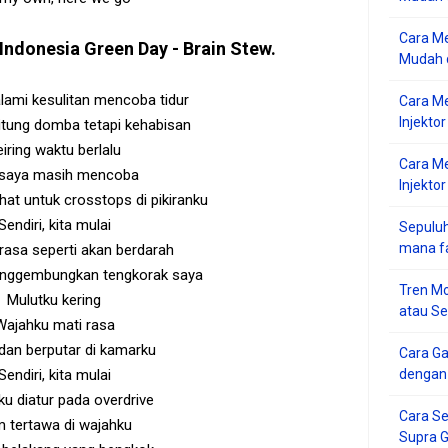
Cara Me
Indonesia
Green Day - Brain Stew
.
Mudah d
ami kesulitan mencoba tidur
Cara M
Injekto
tung domba tetapi kehabisan
iring waktu berlalu
Cara M
saya masih mencoba
Injektor
ahat untuk crosstops di pikiranku
Sendiri, kita mulai
Sepuluh
mana f
rasa seperti akan berdarah
enggembungkan tengkorak saya
Tren Mo
Mulutku kering
atau S
Wajahku mati rasa
dan berputar di kamarku
Cara G
Sendiri, kita mulai
dengan
ku diatur pada overdrive
Cara Se
 tertawa di wajahku
Supra 