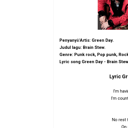
Penyanyi/Artis: Green Day.
Judul lagu: Brain Stew.
Genre: Punk rock‎, Pop punk, ‎Rock 
Lyric song Green Day - Brain Stew
Lyric
Gr
I'm havi
I'm coun
No rest 
On 