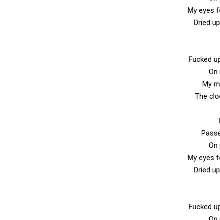
My eyes fe
Dried up
Fucked u
On 
My mi
The clo
Passe
On 
My eyes fe
Dried up
Fucked u
On 