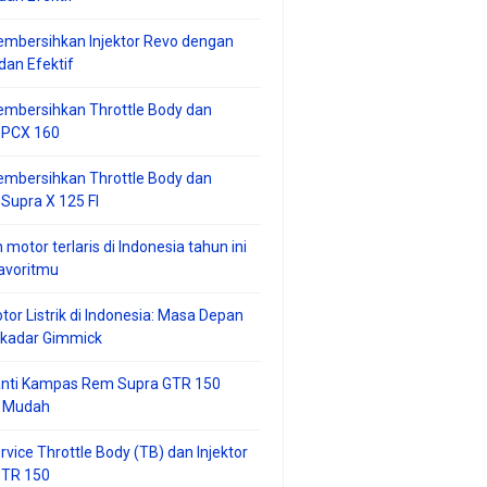
mbersihkan Injektor Revo dengan
an Efektif
embersihkan Throttle Body dan
r PCX 160
embersihkan Throttle Body dan
 Supra X 125 FI
 motor terlaris di Indonesia tahun ini
avoritmu
tor Listrik di Indonesia: Masa Depan
ekadar Gimmick
anti Kampas Rem Supra GTR 150
 Mudah
rvice Throttle Body (TB) dan Injektor
GTR 150