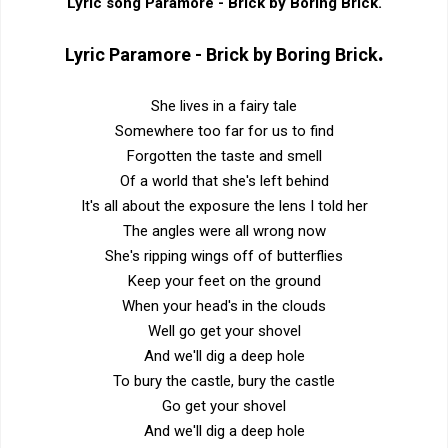
Lyric song
Paramore - Brick by Boring Brick
.
.
Lyric
Paramore - Brick by Boring Brick
She lives in a fairy tale
Somewhere too far for us to find
Forgotten the taste and smell
Of a world that she's left behind
It's all about the exposure the lens I told her
The angles were all wrong now
She's ripping wings off of butterflies
Keep your feet on the ground
When your head's in the clouds
Well go get your shovel
And we'll dig a deep hole
To bury the castle, bury the castle
Go get your shovel
And we'll dig a deep hole