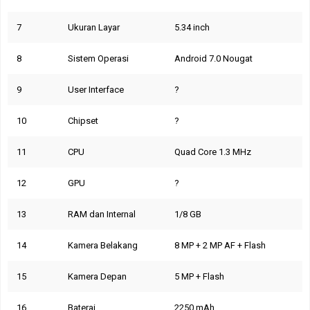
7
Ukuran Layar
5.34 inch
8
Sistem Operasi
Android 7.0 Nougat
9
User Interface
?
10
Chipset
?
11
CPU
Quad Core 1.3 MHz
12
GPU
?
13
RAM dan Internal
1/8 GB
14
Kamera Belakang
8 MP + 2 MP AF + Flash
15
Kamera Depan
5 MP + Flash
16
Baterai
2250 mAh