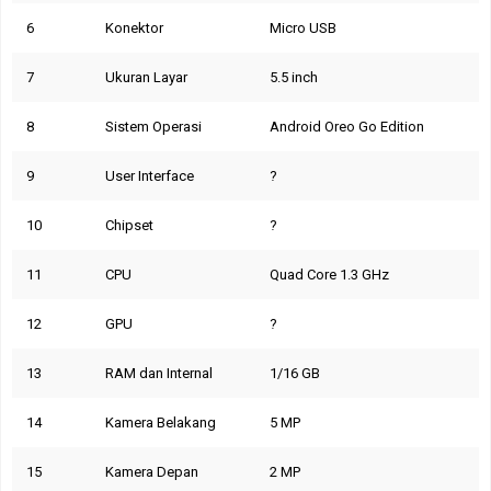
6
Konektor
Micro USB
7
Ukuran Layar
5.5 inch
8
Sistem Operasi
Android Oreo Go Edition
9
User Interface
?
10
Chipset
?
11
CPU
Quad Core 1.3 GHz
12
GPU
?
13
RAM dan Internal
1/16 GB
14
Kamera Belakang
5 MP
15
Kamera Depan
2 MP