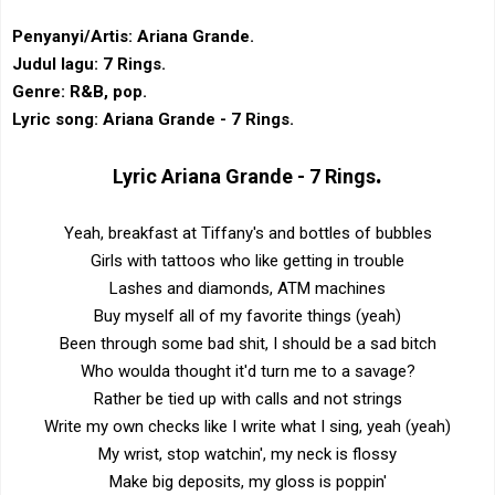
Penyanyi/Artis: Ariana Grande.
Judul lagu: 7 Rings.
Genre: R&B, pop‎.
Lyric song: Ariana Grande - 7 Rings.
.
Lyric
Ariana Grande -
7 Rings
Yeah, breakfast at Tiffany's and bottles of bubbles
Girls with tattoos who like getting in trouble
Lashes and diamonds, ATM machines
Buy myself all of my favorite things (yeah)
Been through some bad shit, I should be a sad bitch
Who woulda thought it'd turn me to a savage?
Rather be tied up with calls and not strings
Write my own checks like I write what I sing, yeah (yeah)
My wrist, stop watchin', my neck is flossy
Make big deposits, my gloss is poppin'