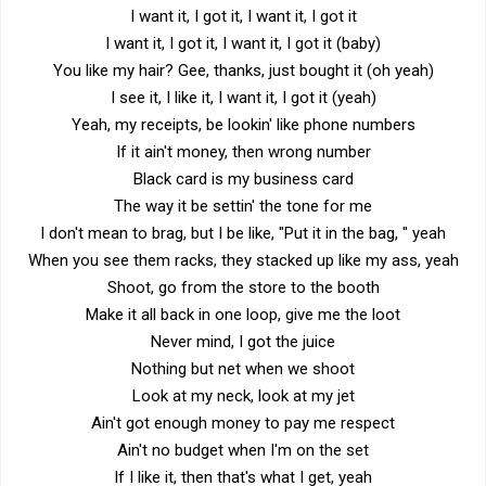
I want it, I got it, I want it, I got it
I want it, I got it, I want it, I got it (baby)
You like my hair? Gee, thanks, just bought it (oh yeah)
I see it, I like it, I want it, I got it (yeah)
Yeah, my receipts, be lookin' like phone numbers
If it ain't money, then wrong number
Black card is my business card
The way it be settin' the tone for me
I don't mean to brag, but I be like, "Put it in the bag, " yeah
When you see them racks, they stacked up like my ass, yeah
Shoot, go from the store to the booth
Make it all back in one loop, give me the loot
Never mind, I got the juice
Nothing but net when we shoot
Look at my neck, look at my jet
Ain't got enough money to pay me respect
Ain't no budget when I'm on the set
If I like it, then that's what I get, yeah