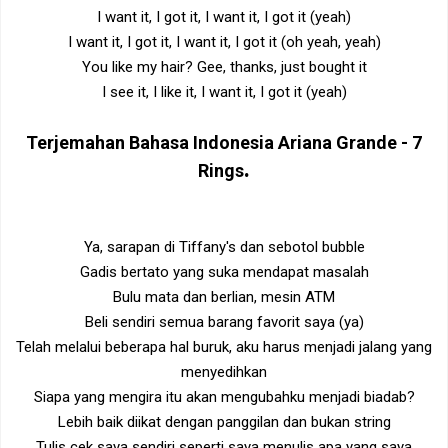
I want it, I got it, I want it, I got it (yeah)
I want it, I got it, I want it, I got it (oh yeah, yeah)
You like my hair? Gee, thanks, just bought it
I see it, I like it, I want it, I got it (yeah)
Terjemahan Bahasa Indonesia
Ariana Grande -
7
.
Rings
Ya, sarapan di Tiffany's dan sebotol bubble
Gadis bertato yang suka mendapat masalah
Bulu mata dan berlian, mesin ATM
Beli sendiri semua barang favorit saya (ya)
Telah melalui beberapa hal buruk, aku harus menjadi jalang yang
menyedihkan
Siapa yang mengira itu akan mengubahku menjadi biadab?
Lebih baik diikat dengan panggilan dan bukan string
Tulis cek saya sendiri seperti saya menulis apa yang saya