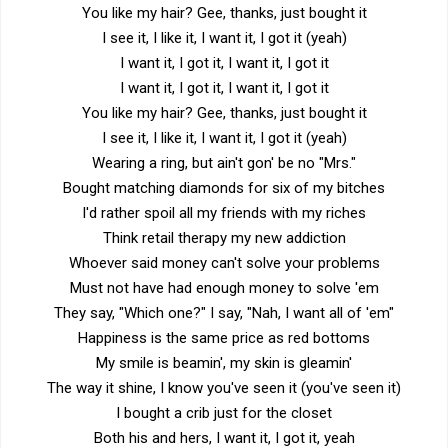
You like my hair? Gee, thanks, just bought it
I see it, I like it, I want it, I got it (yeah)
I want it, I got it, I want it, I got it
I want it, I got it, I want it, I got it
You like my hair? Gee, thanks, just bought it
I see it, I like it, I want it, I got it (yeah)
Wearing a ring, but ain't gon' be no "Mrs."
Bought matching diamonds for six of my bitches
I'd rather spoil all my friends with my riches
Think retail therapy my new addiction
Whoever said money can't solve your problems
Must not have had enough money to solve 'em
They say, "Which one?" I say, "Nah, I want all of 'em"
Happiness is the same price as red bottoms
My smile is beamin', my skin is gleamin'
The way it shine, I know you've seen it (you've seen it)
I bought a crib just for the closet
Both his and hers, I want it, I got it, yeah