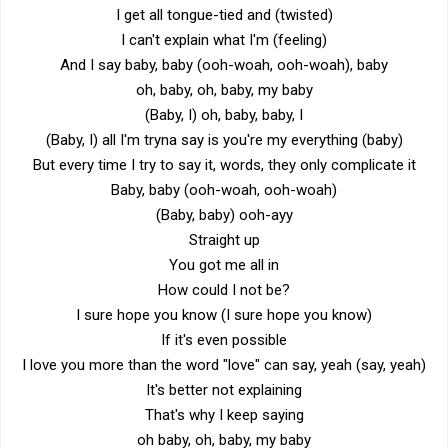
I get all tongue-tied and (twisted)
I can't explain what I'm (feeling)
And I say baby, baby (ooh-woah, ooh-woah), baby
oh, baby, oh, baby, my baby
(Baby, I) oh, baby, baby, I
(Baby, I) all I'm tryna say is you're my everything (baby)
But every time I try to say it, words, they only complicate it
Baby, baby (ooh-woah, ooh-woah)
(Baby, baby) ooh-ayy
Straight up
You got me all in
How could I not be?
I sure hope you know (I sure hope you know)
If it's even possible
I love you more than the word "love" can say, yeah (say, yeah)
It's better not explaining
That's why I keep saying
oh baby, oh, baby, my baby