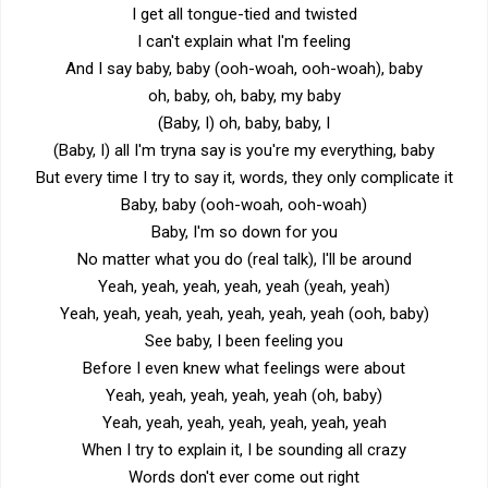
I get all tongue-tied and twisted
I can't explain what I'm feeling
And I say baby, baby (ooh-woah, ooh-woah), baby
oh, baby, oh, baby, my baby
(Baby, I) oh, baby, baby, I
(Baby, I) all I'm tryna say is you're my everything, baby
But every time I try to say it, words, they only complicate it
Baby, baby (ooh-woah, ooh-woah)
Baby, I'm so down for you
No matter what you do (real talk), I'll be around
Yeah, yeah, yeah, yeah, yeah (yeah, yeah)
Yeah, yeah, yeah, yeah, yeah, yeah, yeah (ooh, baby)
See baby, I been feeling you
Before I even knew what feelings were about
Yeah, yeah, yeah, yeah, yeah (oh, baby)
Yeah, yeah, yeah, yeah, yeah, yeah, yeah
When I try to explain it, I be sounding all crazy
Words don't ever come out right