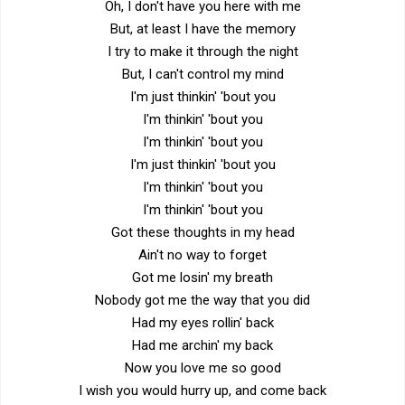
Oh, I don't have you here with me
But, at least I have the memory
I try to make it through the night
But, I can't control my mind
I'm just thinkin' 'bout you
I'm thinkin' 'bout you
I'm thinkin' 'bout you
I'm just thinkin' 'bout you
I'm thinkin' 'bout you
I'm thinkin' 'bout you
Got these thoughts in my head
Ain't no way to forget
Got me losin' my breath
Nobody got me the way that you did
Had my eyes rollin' back
Had me archin' my back
Now you love me so good
I wish you would hurry up, and come back