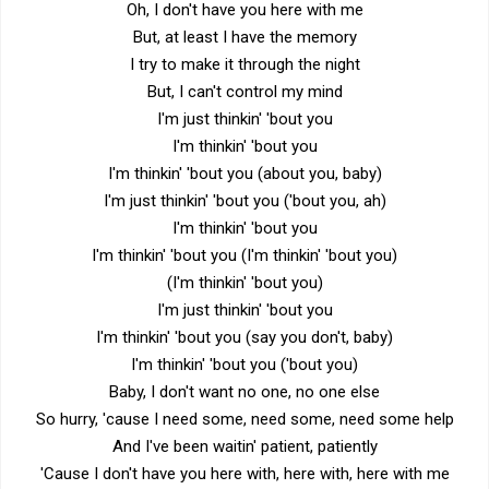
Oh, I don't have you here with me
But, at least I have the memory
I try to make it through the night
But, I can't control my mind
I'm just thinkin' 'bout you
I'm thinkin' 'bout you
I'm thinkin' 'bout you (about you, baby)
I'm just thinkin' 'bout you ('bout you, ah)
I'm thinkin' 'bout you
I'm thinkin' 'bout you (I'm thinkin' 'bout you)
(I'm thinkin' 'bout you)
I'm just thinkin' 'bout you
I'm thinkin' 'bout you (say you don't, baby)
I'm thinkin' 'bout you ('bout you)
Baby, I don't want no one, no one else
So hurry, 'cause I need some, need some, need some help
And I've been waitin' patient, patiently
'Cause I don't have you here with, here with, here with me