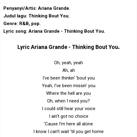
Penyanyi/Artis: Ariana Grande.
Judul lagu: Thinking Bout You.
Genre: R&B, pop‎.
Lyric song: Ariana Grande - Thinking Bout You.
.
Lyric
Ariana Grande -
Thinking Bout You
Oh, yeah, yeah
Ah, ah
I've been thinkin' 'bout you
Yeah, I've been missin' you
Where the hell are you
Oh, when I need you?
I could still hear your voice
I ain't got no choice
'Cause I'm here all alone
I know I can't wait 'til you get home