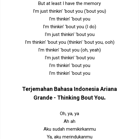
But at least I have the memory
I'm just thinkin' 'bout you ('bout you)
I'm thinkin' 'bout you
I'm thinkin' 'bout you (I do)
I'm just thinkin' 'bout you
I'm thinkin' 'bout you (thinkin' 'bout you, ooh)
I'm thinkin' 'bout you (oh, yeah)
I'm just thinkin' 'bout you
I'm thinkin' 'bout you
I'm thinkin' 'bout you
Terjemahan Bahasa Indonesia
Ariana
.
Grande -
Thinking Bout You
Oh, ya, ya
Ah ah
Aku sudah memikirkanmu
Ya, aku merindukanmu