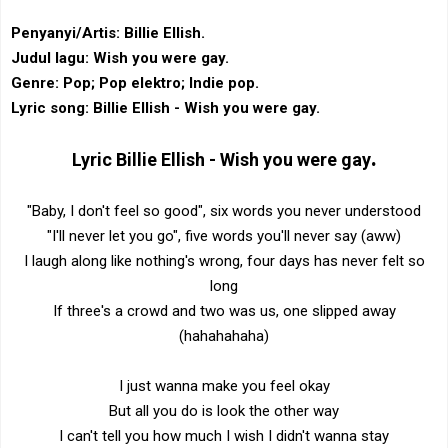
Penyanyi/Artis: Billie Ellish.
Judul lagu: Wish you were gay.
Genre: Pop; Pop elektro; Indie pop‎.
Lyric song: Billie Ellish - Wish you were gay.
.
Lyric
Billie Ellish -
Wish you were gay
"Baby, I don't feel so good", six words you never understood
"I'll never let you go", five words you'll never say (aww)
I laugh along like nothing's wrong, four days has never felt so
long
If three's a crowd and two was us, one slipped away
(hahahahaha)
I just wanna make you feel okay
But all you do is look the other way
I can't tell you how much I wish I didn't wanna stay