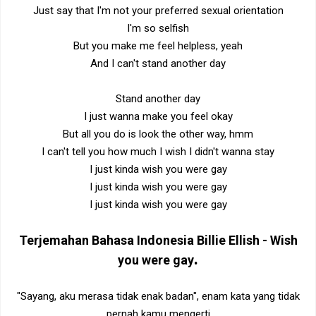
Just say that I'm not your preferred sexual orientation
I'm so selfish
But you make me feel helpless, yeah
And I can't stand another day
Stand another day
I just wanna make you feel okay
But all you do is look the other way, hmm
I can't tell you how much I wish I didn't wanna stay
I just kinda wish you were gay
I just kinda wish you were gay
I just kinda wish you were gay
Terjemahan Bahasa Indonesia
Billie Ellish -
Wish
.
you were gay
"Sayang, aku merasa tidak enak badan", enam kata yang tidak
pernah kamu mengerti