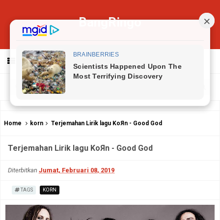
BangRingo
MENU
Home
korn
Terjemahan Lirik lagu KoЯn - Good God
Terjemahan Lirik lagu KoЯn - Good God
Diterbitkan
Jumat, Februari 08, 2019
TAGS
KORN