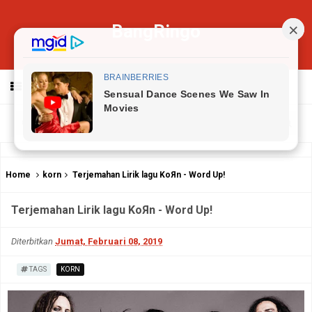
BangRingo
MENU
Home
korn
Terjemahan Lirik lagu KoЯn - Word Up!
Terjemahan Lirik lagu KoЯn - Word Up!
Diterbitkan
Jumat, Februari 08, 2019
TAGS
KORN