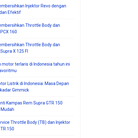
mbersihkan Injektor Revo dengan
an Efektif
embersihkan Throttle Body dan
r PCX 160
embersihkan Throttle Body dan
 Supra X 125 FI
 motor terlaris di Indonesia tahun ini
avoritmu
tor Listrik di Indonesia: Masa Depan
ekadar Gimmick
anti Kampas Rem Supra GTR 150
 Mudah
rvice Throttle Body (TB) dan Injektor
GTR 150