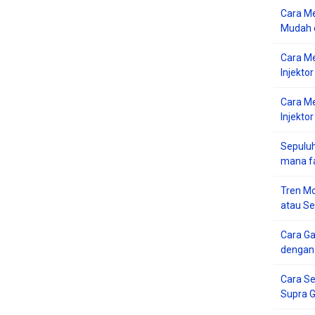
Cara Me
Mudah d
Cara M
Injekto
Cara M
Injektor
Sepuluh
mana f
Tren Mo
atau S
Cara G
dengan
Cara Se
Supra 