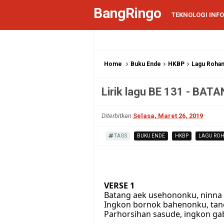
BangRingo
TEKNOLOGI INF
Home
Buku Ende
HKBP
Lagu Rohan
Lirik lagu BE 131 - B
Diterbitkan
Selasa, Maret 26, 2019
TAGS
BUKU ENDE
HKBP
LAGU ROH
VERSE 1
Batang aek usehononku, ninna 
Ingkon bornok bahenonku, tan
Parhorsihan sasude, ingkon gab