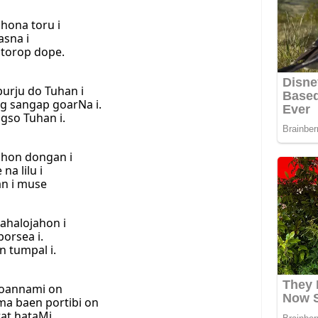
hona toru i
asna i
 torop dope.
urju do Tuhan i
g sangap goarNa i.
gso Tuhan i.
ahon dongan i
a lilu i
n i muse
ahalojahon i
orsea i.
 tumpal i.
doannami on
a baen portibi on
at hataMi.