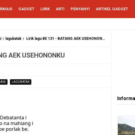
ORMASI
GADGET
LIRIK
ARTI
PENYANYI
ARTIKEL GADGET
i
lagubatak
Lirik lagu BE 131 - BATANG AEK USEHONONKU
ATANG AEK USEHONONKU
ANI
LAGUBATAK
Informa
Debatanta i
o na mahiang i
e porlak be.