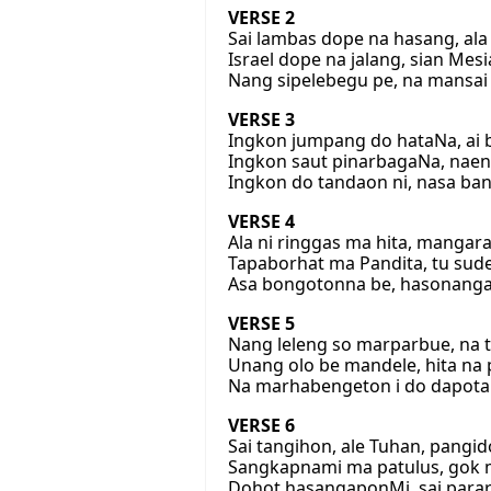
VERSE 2
Sai lambas dope na hasang, ala 
Israel dope na jalang, sian Mesi
Nang sipelebegu pe, na mansai
VERSE 3
Ingkon jumpang do hataNa, ai b
Ingkon saut pinarbagaNa, naen
Ingkon do tandaon ni, nasa ban
VERSE 4
Ala ni ringgas ma hita, mangar
Tapaborhat ma Pandita, tu sude n
Asa bongotonna be, hasonanga
VERSE 5
Nang leleng so marparbue, na t
Unang olo be mandele, hita na p
Na marhabengeton i do dapotan
VERSE 6
Sai tangihon, ale Tuhan, pangi
Sangkapnami ma patulus, gok m
Dohot hasangaponMi, sai parar