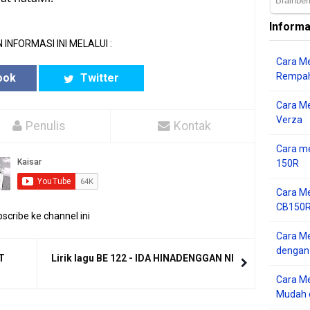
Informa
 INFORMASI INI MELALUI :
Cara Me
Rempah
ook
Twitter
Cara M
Verza
Penulis
Kontak
Cara me
150R
Cara Me
CB150R 
scribe ke channel ini
Cara Me
dengan
IT
Lirik lagu BE 122 - IDA HINADENGGAN NI
Cara M
Mudah d