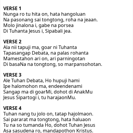
VERSE 1
Nunga ro tu hita on, hata hangoluan
Na pasonang sai tongtong, roha na jeaan.
Molo jinalona i, gabe na porsea
Di Tuhanta Jesus i, Sipabali jea.
VERSE 2
Ala nii tapuji ma, goar ni Tuhanta
Tapasangap Debata, na palas rohanta
Mamestahon ari on, ari parningotan
Di basaNa na tongtong, so marpansohotan.
VERSE 3
Ale Tuhan Debata, Ho hupuji hami
Ipe halomohon ma, endeendenami
Sangap ma di goarMi, dohot di AnakMu
Jesus Sipartogi i, tu harajaonMu.
VERSE 4
Tuhan nang tu jolo on, tatap hajolmaon.
Sai pararat ma tongtong, hata haluaon
Tu na so tumanda Ho, dohot Tuhan Jesus
Asa sasudena ro, mandapothon Kristus.