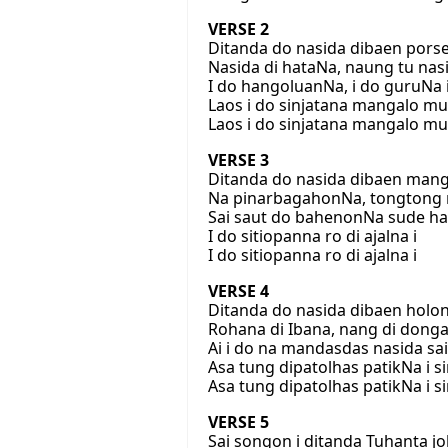
VERSE 2
Ditanda do nasida dibaen pors
Nasida di hataNa, naung tu nas
I do hangoluanNa, i do guruNa 
Laos i do sinjatana mangalo mu
Laos i do sinjatana mangalo mu
VERSE 3
Ditanda do nasida dibaen mang
Na pinarbagahonNa, tongtong 
Sai saut do bahenonNa sude ha
I do sitiopanna ro di ajalna i
I do sitiopanna ro di ajalna i
VERSE 4
Ditanda do nasida dibaen holo
Rohana di Ibana, nang di dong
Ai i do na mandasdas nasida sa
Asa tung dipatolhas patikNa i s
Asa tung dipatolhas patikNa i s
VERSE 5
Sai songon i ditanda Tuhanta jo