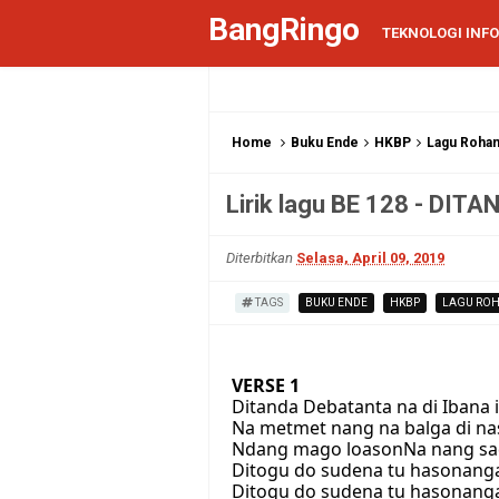
BangRingo
TEKNOLOGI INF
Home
Buku Ende
HKBP
Lagu Rohan
Lirik lagu BE 128 - DI
Diterbitkan
Selasa, April 09, 2019
TAGS
BUKU ENDE
HKBP
LAGU ROH
VERSE 1
Ditanda Debatanta na di Ibana i
Na metmet nang na balga di na
Ndang mago loasonNa nang sad
Ditogu do sudena tu hasonanga
Ditogu do sudena tu hasonanga