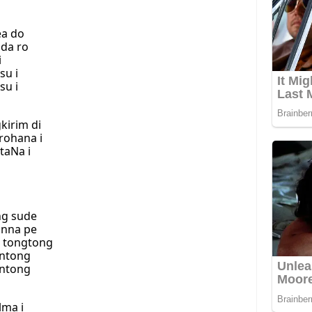
ea do
ida ro
i
su i
su i
kirim di
rohana i
taNa i
ng sude
anna pe
i tongtong
intong
intong
lma i