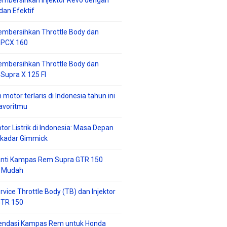
mbersihkan Injektor Revo dengan
an Efektif
embersihkan Throttle Body dan
r PCX 160
embersihkan Throttle Body dan
 Supra X 125 FI
 motor terlaris di Indonesia tahun ini
avoritmu
tor Listrik di Indonesia: Masa Depan
ekadar Gimmick
anti Kampas Rem Supra GTR 150
 Mudah
rvice Throttle Body (TB) dan Injektor
GTR 150
ndasi Kampas Rem untuk Honda