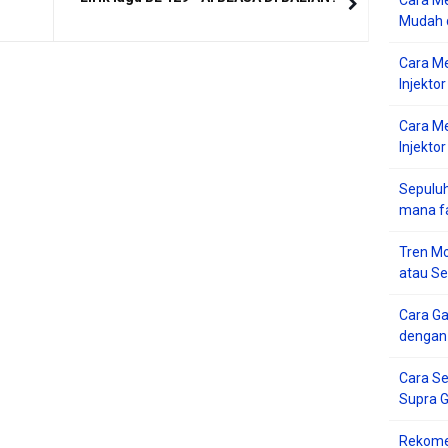
Cara Me
Mudah d
Cara M
Injekto
Cara M
Injektor
Sepuluh
mana f
Tren Mo
atau S
Cara G
dengan
Cara Se
Supra 
Rekome