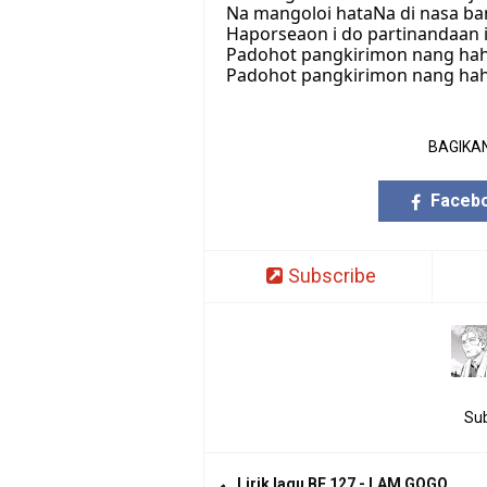
Na mangoloi hataNa di nasa ba
Haporseaon i do partinandaan 
Padohot pangkirimon nang ha
Padohot pangkirimon nang hah
BAGIKAN
Faceb
Subscribe
Sub
Lirik lagu BE 127 - LAM GOGO