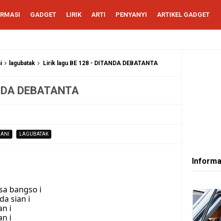
ORMASI
GADGET
LIRIK
ARTI
PENYANYI
ARTIKEL GADGET
i
lagubatak
Lirik lagu BE 128 - DITANDA DEBATANTA
TANDA DEBATANTA
ANI
LAGUBATAK
Informa
sa bangso i
a sian i
n i
n i