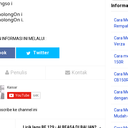
ngso i
Informa
i
holongOn i
olongOn i.
Cara Me
Rempah
Cara M
 INFORMASI INI MELALUI :
Verza
ook
Twitter
Cara me
150R
Penulis
Kontak
Cara Me
CB150R 
Cara Me
dengan
scribe ke channel ini
Cara M
Mudah d
Lirik lagu BE 129 - AI BEASA DI BALIAN?