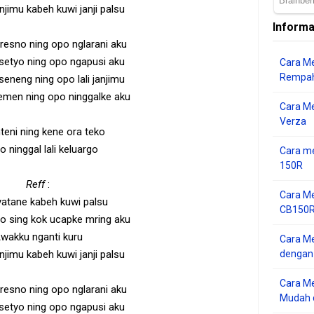
jimu kabeh kuwi janji palsu
Informa
resno ning opo nglarani aku
setyo ning opo ngapusi aku
Cara Me
Rempah
eneng ning opo lali janjimu
emen ning opo ninggalke aku
Cara M
Verza
teni ning kene ora teko
 ninggal lali keluargo
Cara me
150R
Reff
:
Cara Me
yatane kabeh kuwi palsu
CB150R 
o sing kok ucapke mring aku
wakku nganti kuru
Cara Me
jimu kabeh kuwi janji palsu
dengan
Cara M
resno ning opo nglarani aku
Mudah d
setyo ning opo ngapusi aku