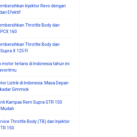
mbersihkan Injektor Revo dengan
an Efektif
embersihkan Throttle Body dan
r PCX 160
embersihkan Throttle Body dan
 Supra X 125 FI
 motor terlaris di Indonesia tahun ini
avoritmu
tor Listrik di Indonesia: Masa Depan
ekadar Gimmick
anti Kampas Rem Supra GTR 150
 Mudah
rvice Throttle Body (TB) dan Injektor
GTR 150