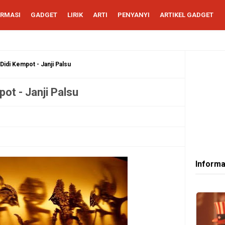
ORMASI
GADGET
LIRIK
ARTI
PENYANYI
ARTIKEL GADGET
 Didi Kempot - Janji Palsu
ot - Janji Palsu
Informa