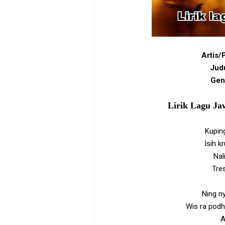
Artis/
Judu
Gen
Lirik Lagu Ja
Kupin
Isih k
Nal
Tre
Ning n
Wis ra podh
A