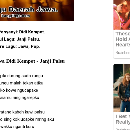
Penyanyi:
Didi Kempot
.
l Lagu: Janji Palsu.
re Lagu: Jawa, Pop.
wa Didi Kempot - Janji Palsu
g iki durung sudo rungu
rungu malah tekan atiku
iko kowe ngucapake
snamu ning ngarepku
yatane kabeh kuwi palsu
o sing kok ucapke mring aku
wakku nganti kuru