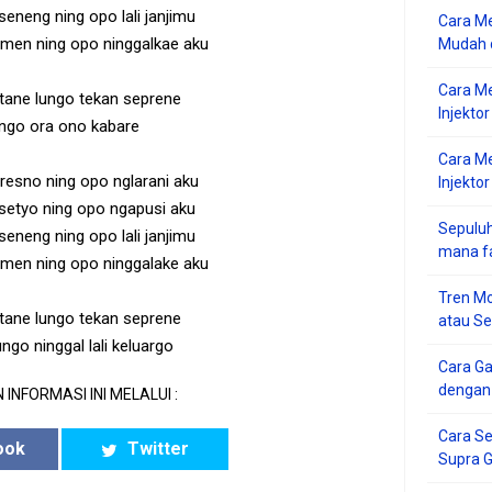
eneng ning opo lali janjimu
Cara Me
men ning opo ninggalkae aku
Mudah d
Cara M
tane lungo tekan seprene
Injekto
ngo ora ono kabare
Cara M
resno ning opo nglarani aku
Injektor
setyo ning opo ngapusi aku
Sepuluh
eneng ning opo lali janjimu
mana f
men ning opo ninggalake aku
Tren Mo
tane lungo tekan seprene
atau S
ngo ninggal lali keluargo
Cara G
dengan
 INFORMASI INI MELALUI :
Cara Se
ook
Twitter
Supra 