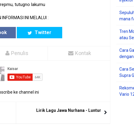
arepmu, tutugno lakumu
Sepuluh
 INFORMASI INI MELALUI :
mana f
Tren Mo
ook
Twitter
atau S
Cara G
Penulis
Kontak
dengan
Cara Se
Supra 
Rekome
scribe ke channel ini
Vario 1
Lirik Lagu Jawa Nurhana - Luntur