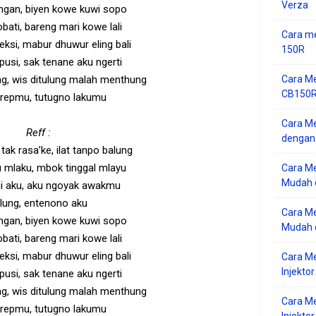
Verza
ingan, biyen kowe kuwi sopo
bati, bareng mari kowe lali
Cara me
eksi, mabur dhuwur eling bali
150R
pusi, sak tenane aku ngerti
Cara Me
ung, wis ditulung malah menthung
CB150R 
arepmu, tutugno lakumu
Cara Me
Reff :
dengan
tak rasa’ke, ilat tanpo balung
u mlaku, mbok tinggal mlayu
Cara M
Mudah d
gi aku, aku ngoyak awakmu
lung, entenono aku
Cara Me
ingan, biyen kowe kuwi sopo
Mudah d
bati, bareng mari kowe lali
eksi, mabur dhuwur eling bali
Cara M
Injekto
pusi, sak tenane aku ngerti
ung, wis ditulung malah menthung
Cara M
arepmu, tutugno lakumu
Injektor