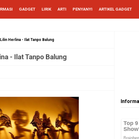
ORMASI
GADGET
LIRIK
ARTI
PENYANYI
ARTIKEL GADGET
Lilin Herlina - Ilat Tanpo Balung
ina - Ilat Tanpo Balung
Informa