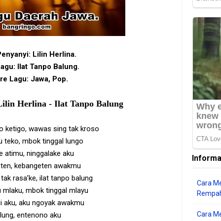
Penyanyi: Lilin Herlina.
agu: Ilat Tanpo Balung.
re Lagu: Jawa, Pop.
ilin Herlina - Ilat Tanpo Balung
 ketigo, wawas sing tak kroso
 teko, mbok tinggal lungo
 atimu, ninggalake aku
Informa
ten, kebangeten awakmu
tak rasa’ke, ilat tanpo balung
Cara Me
u mlaku, mbok tinggal mlayu
Rempah
gi aku, aku ngoyak awakmu
Cara M
lung, entenono aku