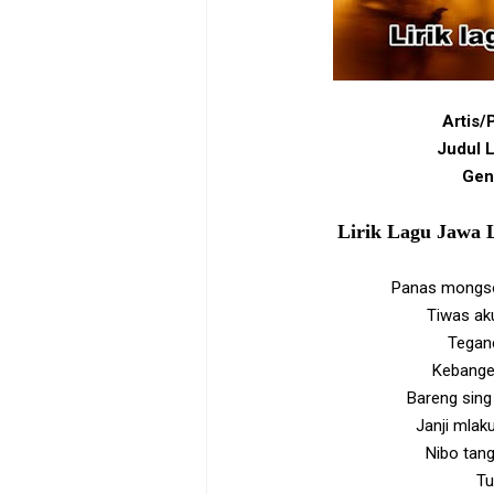
Artis/
Judul L
Gen
Lirik Lagu Jawa L
Panas mongso
Tiwas aku
Tegane
Kebange
Bareng sing 
Janji mlak
Nibo tan
Tu