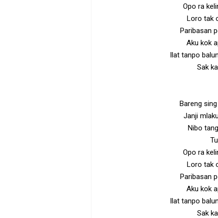
Opo ra kel
Loro tak o
Paribasan p
Aku kok a
Ilat tanpo bal
Sak k
Bareng sing 
Janji mlak
Nibo tan
Tu
Opo ra kel
Loro tak o
Paribasan p
Aku kok a
Ilat tanpo bal
Sak k