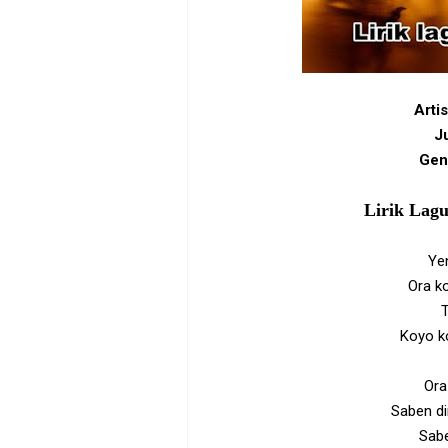
Arti
Ju
Gen
Lirik Lag
Ye
Ora ko
T
Koyo k
Ora
Saben d
Sab