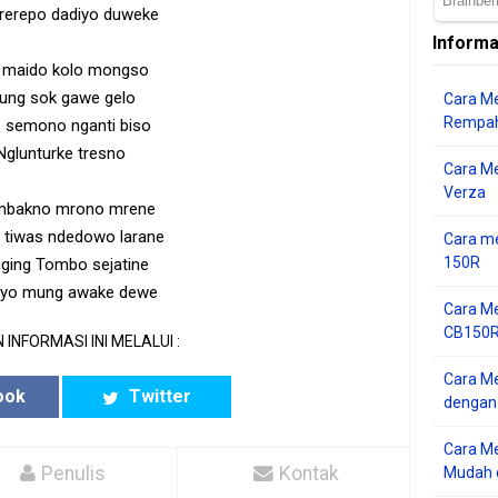
rerepo dadiyo duweke
Informa
 maido kolo mongso
ung sok gawe gelo
Cara Me
Rempah
 semono nganti biso
Nglunturke tresno
Cara M
Verza
mbakno mrono mrene
 tiwas ndedowo larane
Cara me
150R
ging Tombo sejatine
liyo mung awake dewe
Cara Me
CB150R 
 INFORMASI INI MELALUI :
Cara Me
ook
Twitter
dengan
Cara M
Penulis
Kontak
Mudah d