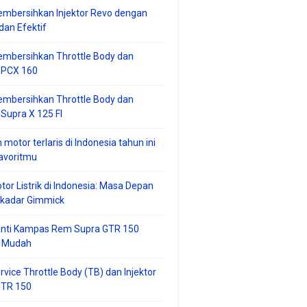
mbersihkan Injektor Revo dengan
an Efektif
embersihkan Throttle Body dan
r PCX 160
embersihkan Throttle Body dan
 Supra X 125 FI
 motor terlaris di Indonesia tahun ini
avoritmu
tor Listrik di Indonesia: Masa Depan
ekadar Gimmick
anti Kampas Rem Supra GTR 150
 Mudah
rvice Throttle Body (TB) dan Injektor
GTR 150