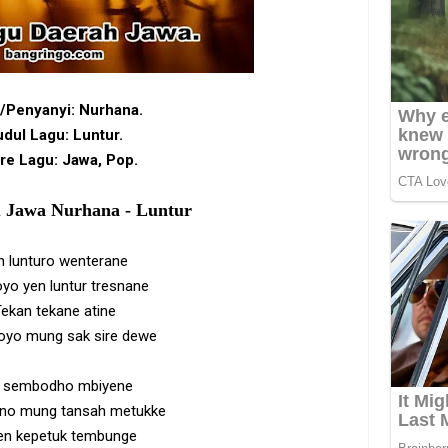
s/Penyanyi: Nurhana.
dul Lagu: Luntur.
re Lagu: Jawa, Pop.
u Jawa Nurhana - Luntur
n lunturo wenterane
yo yen luntur tresnane
ekan tekane atine
oyo mung sak sire dewe
 sembodho mbiyene
ino mung tansah metukke
en kepetuk tembunge