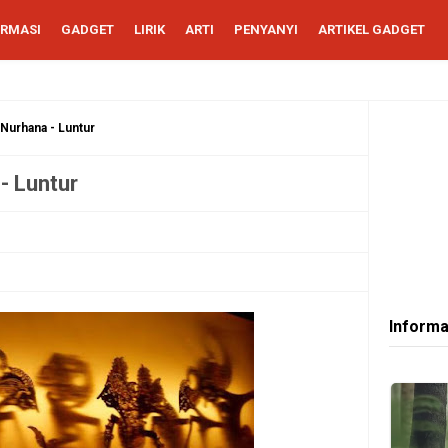
ORMASI
GADGET
LIRIK
ARTI
PENYANYI
ARTIKEL GADGET
 Nurhana - Luntur
- Luntur
Informa