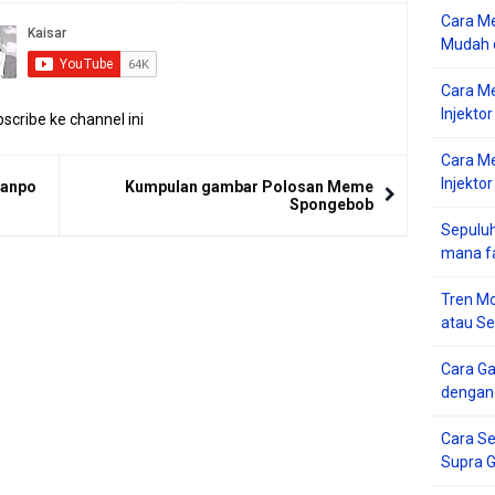
Cara Me
Mudah d
Cara M
Injekto
scribe ke channel ini
Cara M
Injektor
 Tanpo
Kumpulan gambar Polosan Meme
Spongebob
Sepuluh
mana f
Tren Mo
atau S
Cara G
dengan
Cara Se
Supra 