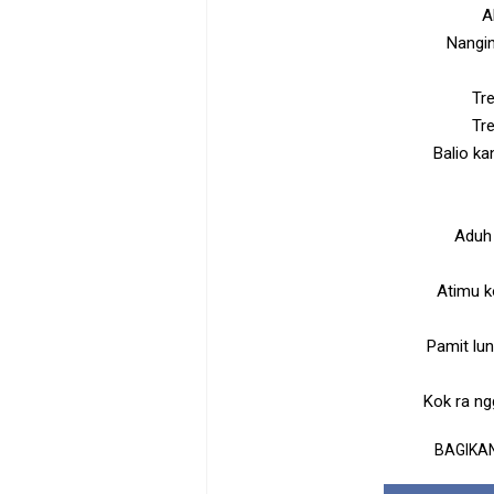
A
Nangin
Tr
Tr
Balio k
Aduh 
Atimu k
Pamit lu
Kok ra ng
BAGIKAN