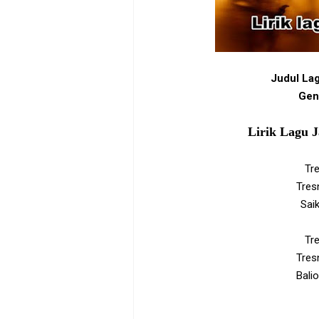
Judul La
Gen
Lirik Lagu 
Tr
Tres
Saik
Tr
Tres
Bali