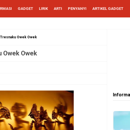
ORMASI
GADGET
LIRIK
ARTI
PENYANYI
ARTIKEL GADGET
a Tresnaku Owek Owek
ku Owek Owek
Informa