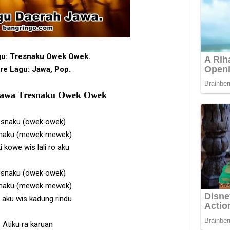
gu: Tresnaku Owek Owek.
re Lagu: Jawa, Pop.
Jawa Tresnaku Owek Owek
esnaku (owek owek)
naku (mewek mewek)
i kowe wis lali ro aku
esnaku (owek owek)
naku (mewek mewek)
o aku wis kadung rindu
Atiku ra karuan