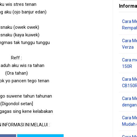
ku wis stres tenan
Informa
g aku (ojo banjur edan)
Cara Me
esnaku (owek owek)
Rempah
esnaku (kaya kuwek)
Cara M
angmas tak tunggu tunggu
Verza
Reff :
Cara me
aduh aku wis ra tahan
150R
(Ora tahan)
Cara Me
ok yo pancen tego tenan
CB150R 
ngo suwene tahun tahunan
Cara Me
(Digondol setan]
dengan
gagas sing kene kelabakan
Cara M
Mudah d
 INFORMASI INI MELALUI :