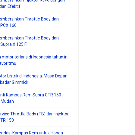
mbersihkan Injektor Revo dengan
an Efektif
embersihkan Throttle Body dan
r PCX 160
embersihkan Throttle Body dan
 Supra X 125 FI
 motor terlaris di Indonesia tahun ini
avoritmu
tor Listrik di Indonesia: Masa Depan
ekadar Gimmick
anti Kampas Rem Supra GTR 150
 Mudah
rvice Throttle Body (TB) dan Injektor
GTR 150
ndasi Kampas Rem untuk Honda