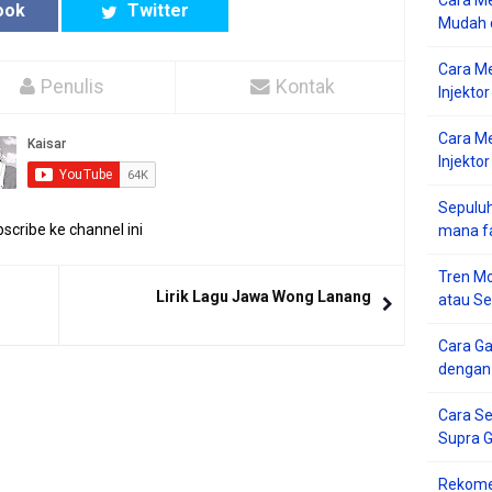
Cara Me
ook
Twitter
Mudah d
Cara M
Penulis
Kontak
Injekto
Cara M
Injektor
Sepuluh
scribe ke channel ini
mana f
Tren Mo
Lirik Lagu Jawa Wong Lanang
atau S
Cara G
dengan
Cara Se
Supra 
Rekome