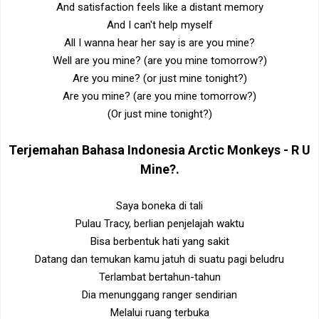
And satisfaction feels like a distant memory
And I can't help myself
All I wanna hear her say is are you mine?
Well are you mine? (are you mine tomorrow?)
Are you mine? (or just mine tonight?)
Are you mine? (are you mine tomorrow?)
(Or just mine tonight?)
Terjemahan Bahasa Indonesia
Arctic Monkeys - R U
Mine?
.
Saya boneka di tali
Pulau Tracy, berlian penjelajah waktu
Bisa berbentuk hati yang sakit
Datang dan temukan kamu jatuh di suatu pagi beludru
Terlambat bertahun-tahun
Dia menunggang ranger sendirian
Melalui ruang terbuka