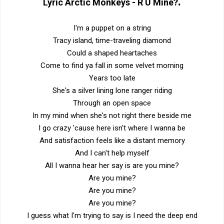
.
Lyric
Arctic Monkeys - R U Mine?
I'm a puppet on a string
Tracy island, time-traveling diamond
Could a shaped heartaches
Come to find ya fall in some velvet morning
Years too late
She's a silver lining lone ranger riding
Through an open space
In my mind when she's not right there beside me
I go crazy 'cause here isn't where I wanna be
And satisfaction feels like a distant memory
And I can't help myself
All I wanna hear her say is are you mine?
Are you mine?
Are you mine?
Are you mine?
I guess what I'm trying to say is I need the deep end