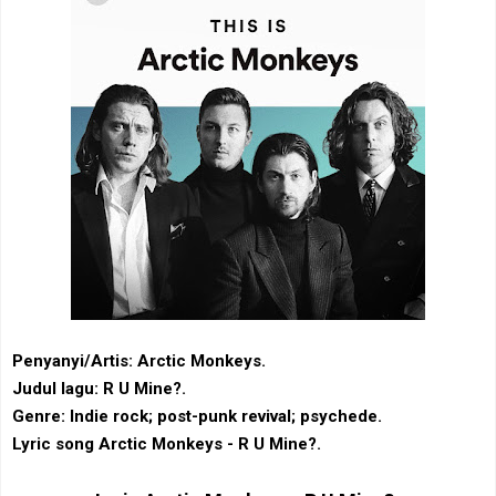
Penyanyi/Artis: Arctic Monkeys.
Judul lagu: R U Mine?.
Genre: ‎Indie rock‎; ‎post-punk revival‎; ‎psychede.
Lyric song Arctic Monkeys - R U Mine?.