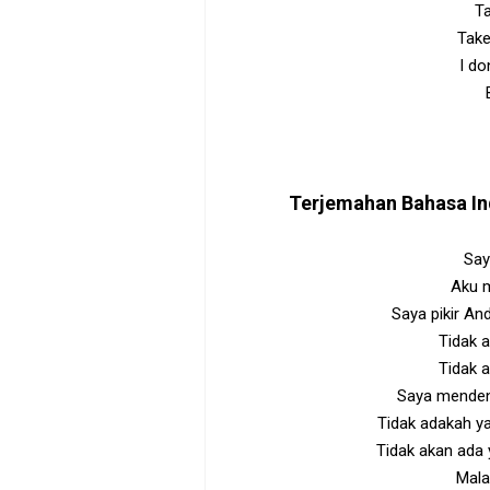
T
Tak
I do
Terjemahan Bahasa I
Say
Aku 
Saya pikir An
Tidak 
Tidak a
Saya mendeng
Tidak adakah 
Tidak akan ada
Mala