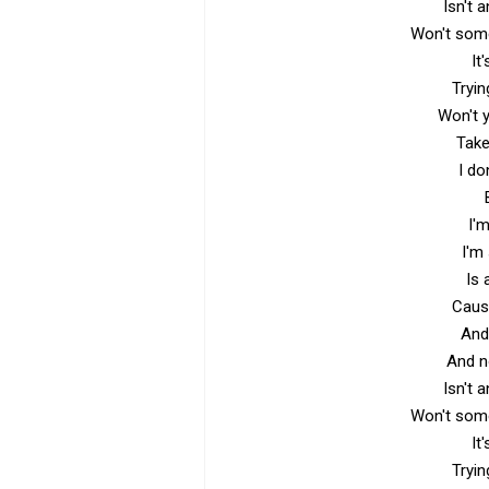
Isn't 
Won't som
It
Tryin
Won't 
Tak
I do
I'
I'm
Is 
Cause
And
And n
Isn't 
Won't som
It
Tryin