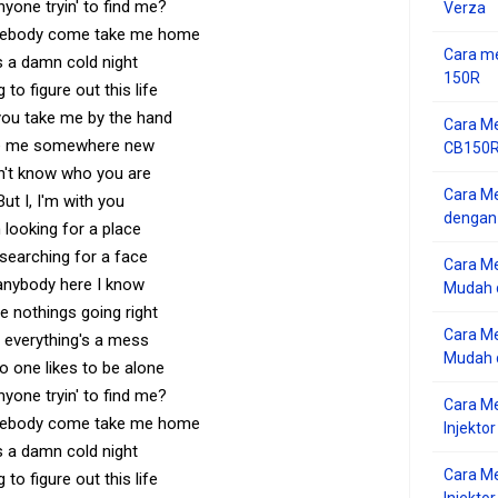
anyone tryin' to find me?
Verza
ebody come take me home
Cara me
's a damn cold night
150R
g to figure out this life
you take me by the hand
Cara Me
e me somewhere new
CB150R 
n't know who you are
Cara Me
But I, I'm with you
dengan
m looking for a place
 searching for a face
Cara M
anybody here I know
Mudah d
 nothings going right
Cara Me
 everything's a mess
Mudah d
o one likes to be alone
anyone tryin' to find me?
Cara M
ebody come take me home
Injekto
's a damn cold night
Cara M
g to figure out this life
Injektor