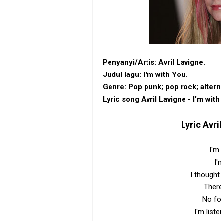
Penyanyi/Artis: Avril Lavigne.
Judul lagu: I'm with You.
Genre: Pop punk; ‎pop rock‎; ‎altern
Lyric song Avril Lavigne - I'm with
Lyric
Avri
I'm
I'
I thought
There
No fo
I'm list