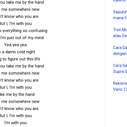
you take me by the hand
e me somewhere new
Sepuluh
n't know who you are
mana f
But I, I'm with you
Tren Mo
s everything so confusing
atau S
I'm just out of my mind
Yea yea yea
Cara G
's a damn cold night
dengan
g to figure out this life
Cara Se
you take me by the hand
Supra 
e me somewhere new
n't know who you are
Rekome
But I, I'm with you
Vario 1
ake me by the hand
e me somewhere new
n't know who you are
But I, I'm with you
I'm with you