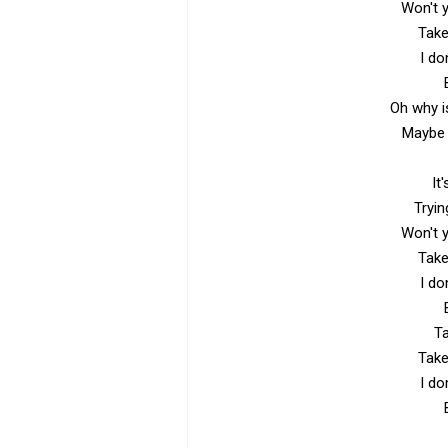
Won't 
Tak
I do
Oh why i
Maybe 
It
Tryin
Won't 
Tak
I do
T
Tak
I do