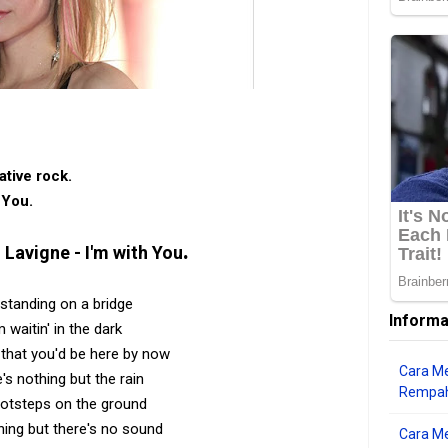
ative rock‎.
 You.
.
l Lavigne - I'm with You
 standing on a bridge
Informa
m waitin' in the dark
 that you'd be here by now
Cara Me
's nothing but the rain
Rempah
otsteps on the ground
ening but there's no sound
Cara M