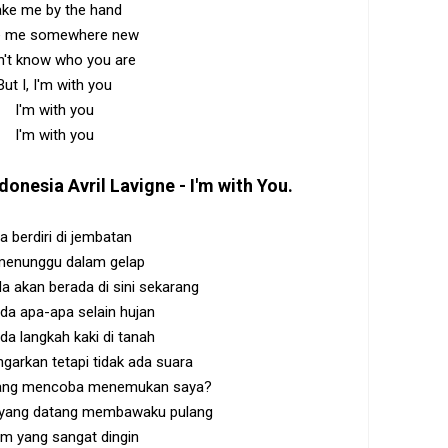
ake me by the hand
e me somewhere new
n't know who you are
But I, I'm with you
I'm with you
I'm with you
ndonesia
Avril Lavigne - I'm with You
.
a berdiri di jembatan
menunggu dalam gelap
da akan berada di sini sekarang
ada apa-apa selain hujan
da langkah kaki di tanah
arkan tetapi tidak ada suara
yang mencoba menemukan saya?
 yang datang membawaku pulang
m yang sangat dingin