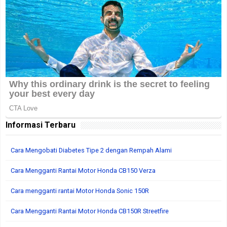
Informasi Terbaru
Cara Mengobati Diabetes Tipe 2 dengan Rempah Alami
Cara Mengganti Rantai Motor Honda CB150 Verza
Cara mengganti rantai Motor Honda Sonic 150R
Cara Mengganti Rantai Motor Honda CB150R Streetfire