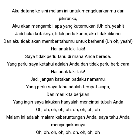
Aku datang ke sini malam ini untuk mengeluarkanmu dari
pikiranku,
Aku akan mengambil apa yang kutemukan (Uh oh, yeah!)
Jadi buka kotaknya, tidak perlu kunci, aku tidak dikunci
Dan aku tidak akan memberitahumu untuk berhenti (Uh oh, yeah!)
Hai anak laki-laki!
Saya tidak perlu tahu di mana Anda berada,
Yang perlu saya ketahui adalah Anda dan tidak perlu berbicara
Hai anak laki-laki!
Jadi, jangan katakan padaku namamu,
Yang perlu saya tahu adalah tempat siapa,
Dan mari kita berjalan
Yang ingin saya lakukan hanyalah mencintai tubuh Anda
Oh, oh, oh, oh, oh, oh, oh, oh, oh
Malam ini adalah malam keberuntungan Anda, saya tahu Anda
menginginkannya
Oh, oh, oh, oh, oh, oh, oh, oh, oh