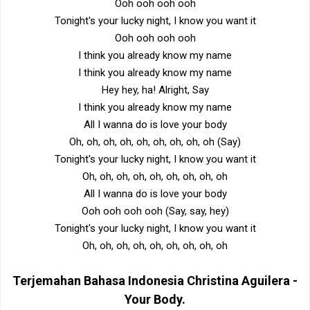
Ooh ooh ooh ooh
Tonight's your lucky night, I know you want it
Ooh ooh ooh ooh
I think you already know my name
I think you already know my name
Hey hey, ha! Alright, Say
I think you already know my name
All I wanna do is love your body
Oh, oh, oh, oh, oh, oh, oh, oh, oh (Say)
Tonight's your lucky night, I know you want it
Oh, oh, oh, oh, oh, oh, oh, oh, oh
All I wanna do is love your body
Ooh ooh ooh ooh (Say, say, hey)
Tonight's your lucky night, I know you want it
Oh, oh, oh, oh, oh, oh, oh, oh, oh
Terjemahan Bahasa Indonesia
Christina Aguilera -
Your Body
.