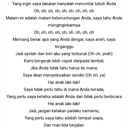
Yang ingin saya lakukan hanyalah mencintai tubuh Anda
Oh, oh, oh, oh, oh, oh, oh, oh, oh
Malam ini adalah malam keberuntungan Anda, saya tahu Anda
menginginkannya
Oh, oh, oh, oh, oh, oh, oh, oh, oh
Memang benar apa yang Anda dengar, saya aneh, saya
terganggu
Jadi ayolah dan beri aku yang terburuk (Uh oh, yeah)
Kami bergerak lebih cepat daripada lambat,
Jika Anda tidak tahu harus ke mana,
Saya akan menyelesaikan sendiri (Uh oh, ya)
Hai anak laki-laki!
Saya tidak perlu tahu di mana Anda berada,
Yang perlu saya ketahui adalah Anda dan tidak perlu berbicara
Hai anak laki-laki!
Jadi, jangan katakan padaku namamu,
Yang perlu saya tahu adalah tempat siapa,
Dan mari kita berjalan