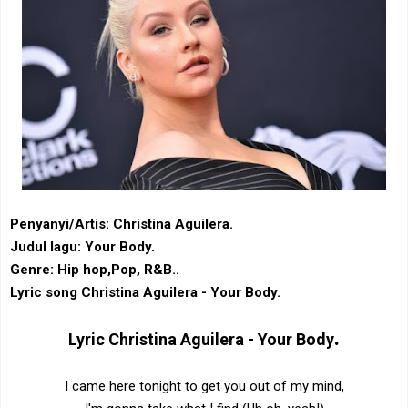
Penyanyi/Artis: Christina Aguilera.
Judul lagu: Your Body.
Genre: Hip hop,Pop, ‎R&B..
Lyric song Christina Aguilera - Your Body.
.
Lyric
Christina Aguilera - Your Body
I came here tonight to get you out of my mind,