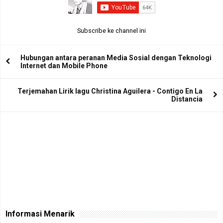
Subscribe ke channel ini
Hubungan antara peranan Media Sosial dengan Teknologi
Internet dan Mobile Phone
Terjemahan Lirik lagu Christina Aguilera - Contigo En La
Distancia
Informasi Menarik