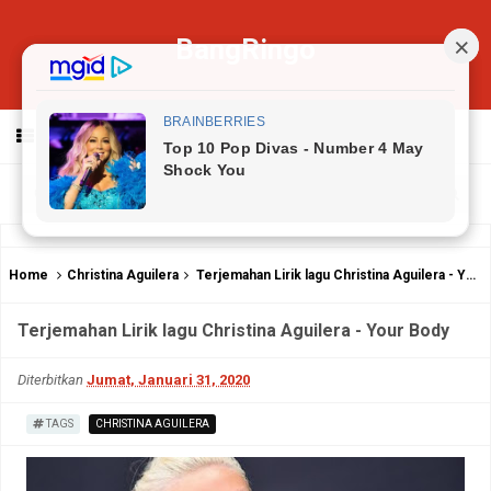
BangRingo
MENU
Home
Christina Aguilera
Terjemahan Lirik lagu Christina Aguilera - Your Body
Terjemahan Lirik lagu Christina Aguilera - Your Body
Diterbitkan
Jumat, Januari 31, 2020
TAGS
CHRISTINA AGUILERA