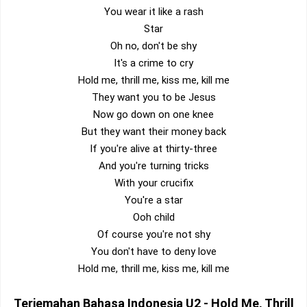
You wear it like a rash
Star
Oh no, don't be shy
It's a crime to cry
Hold me, thrill me, kiss me, kill me
They want you to be Jesus
Now go down on one knee
But they want their money back
If you're alive at thirty-three
And you're turning tricks
With your crucifix
You're a star
Ooh child
Of course you're not shy
You don't have to deny love
Hold me, thrill me, kiss me, kill me
Terjemahan Bahasa Indonesia
U2 - Hold Me, Thrill