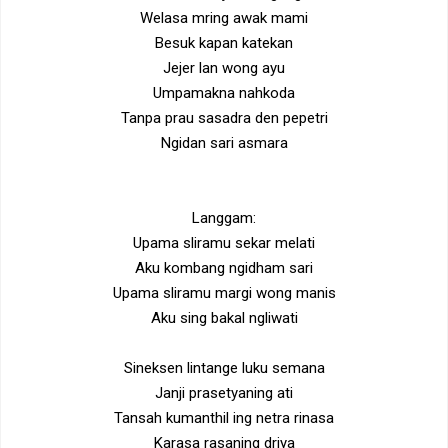
Welasa mring awak mami
Besuk kapan katekan
Jejer lan wong ayu
Umpamakna nahkoda
Tanpa prau sasadra den pepetri
Ngidan sari asmara
Langgam:
Upama sliramu sekar melati
Aku kombang ngidham sari
Upama sliramu margi wong manis
Aku sing bakal ngliwati
Sineksen lintange luku semana
Janji prasetyaning ati
Tansah kumanthil ing netra rinasa
Karasa rasaning driya